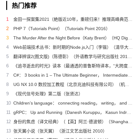
热门推荐
2009）
1
金田一探案集2021（絶版近10年，重磅归来！推理高峰典范，江户川乱步、青山刚昌推荐。惊骇悬念+诡秘人性，入坑推理佳选，一套10本过足瘾！精美和风装帧，日本系列销量超5500万册）（横沟正史）（壹页科技 2021）
2
PHP 7（Tutorials Point）（Tutorials Point 2016）
3
The Murder After the Night Before（Katy Brent）（HQ Digital 2024）
4
Web前端技术丛书：新时期的Node.js入门（李锴）（清华大学出版社 2017）
5
翻译辨误2(图文版)（陈德彰）（外语教学与研究出版社 2011）
6
《追寻逝去的时光》读本（最通透的普鲁斯特译本，“大跨度”节选七卷本，一字不易；附赠《普罗斯特纸上展览》）（【法】马塞尔•普鲁斯特，周克希译）（广西师范大学出版社 2015）
7
C#： 3 books in 1 – The Ultimate Beginner， Intermediate & Advanced Guides to Master C# Programming Quickly with No Experience（Mark Reed）（2022）
8
UG NX 10.0 数控加工教程（北京兆迪科技有限公司）（机械工业出版社 2016）
9
《现代信号处理》第二版（张贤达）
10
Children’s language： connecting reading， writing， and talk（Judith Wells Lindfors）（Teachers College Press 2008）
11
gRPC： Up and Running（Danesh Kuruppu， Kasun Indrasiri）（O’Reilly Media 2020）
12
身份的焦虑（译文经典）（【英】阿兰·德波顿）（Shanghai Translation Publishing House 2018）
13
张天翼小说（张天翼）（浙江文艺出版社 2010）