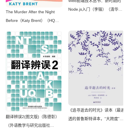
Web前端技术丛书：新时期的
Node.js入门（李锴）（清华大
The Murder After the Night
学出版社 2017）
Before（Katy Brent）（HQ
Digital 2024）
《追寻逝去的时光》读本（最通
翻译辨误2(图文版)（陈德彰）
透的普鲁斯特译本，“大跨度”节
（外语教学与研究出版社
选七卷本，一字不易；附赠《普