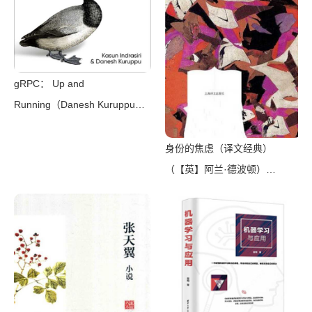
gRPC： Up and
Running（Danesh Kuruppu，
Kasun Indrasiri）（O’Reilly
Media 2020）
身份的焦虑（译文经典）
（【英】阿兰·德波顿）
（Shanghai Translation
Publishing House 2018）