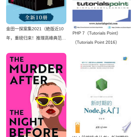
金田一探案集2021（絶版近10
PHP 7（Tutorials Point）
年，重磅归来！推理高峰典范，
（Tutorials Point 2016）
江户川乱步、青山刚昌推荐。惊
骇悬念+诡秘人性，入坑推理佳
选，一套10本过足瘾！精美和
风装帧，日本系列销量超5500
万册）（横沟正史）（壹页科技
2021）