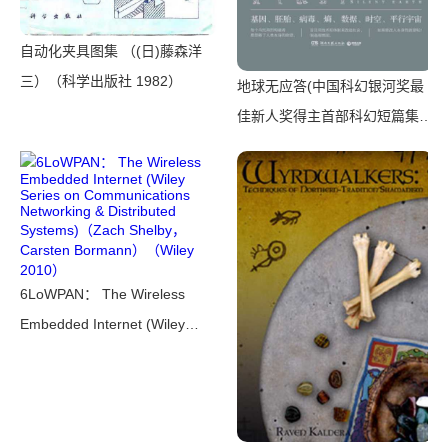
自动化夹具图集 （(日)藤森洋
三）（科学出版社 1982）
地球无应答(中国科幻银河奖最
佳新人奖得主首部科幻短篇集！
改良基因会不会带来灾难？置身
未来，看时间空间合伙变魔
术！)（王诺诺 [王诺诺]）（湖
南文艺出版社 2019）
6LoWPAN： The Wireless
Embedded Internet (Wiley
Series on Communications
Networking & Distributed
Systems)（Zach Shelby，
Carsten Bormann）（Wiley