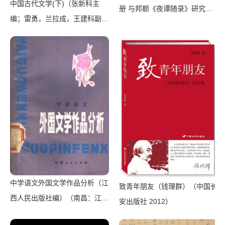
中国古代文学(下)（张新科主
册 与邦额《夜谭随录》研究
编；雷勇，兰拉成，王建科副主
（黄佳颖著）（2015）
编）（陕西师范大学出版总社
2018）
中学语文外国文学作品分析（江
致青年朋友（钱理群）（中国长
西人民出版社编）（南昌：江西
安出版社 2012）
人民出版社 1979）