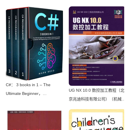
2011）
罗斯特纸上展览》）（【法】马
塞尔•普鲁斯特，周克希译）
（广西师范大学出版社 2015）
C#： 3 books in 1 – The
UG NX 10.0 数控加工教程（北
Ultimate Beginner，
京兆迪科技有限公司）（机械工
Intermediate & Advanced
业出版社 2016）
Guides to Master C#
Programming Quickly with No
Experience（Mark Reed）