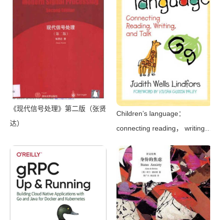
（2022）
《现代信号处理》第二版（张贤
Children’s language：
达）
connecting reading， writing，
and talk（Judith Wells
Lindfors）（Teachers College
Press 2008）