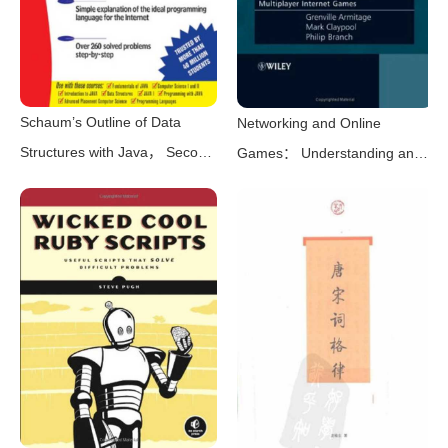
Schaum’s Outline of Data
Networking and Online
Structures with Java， Second
Games： Understanding and
Edition（John Hubbard）
Engineering Multiplayer
（McGraw Hill Professional
Internet Games（Grenville
2007）
Armitage， Mark Claypool，
Philip Branch）（Wiley 2006）