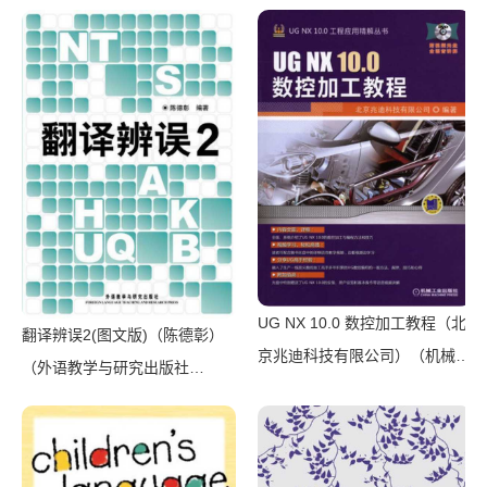
江户川乱步、青山刚昌推荐。惊
学出版社 2017）
骇悬念+诡秘人性，入坑推理佳
选，一套10本过足瘾！精美和
风装帧，日本系列销量超5500
万册）（横沟正史）（壹页科技
2021）
UG NX 10.0 数控加工教程（北
翻译辨误2(图文版)（陈德彰）
京兆迪科技有限公司）（机械工
（外语教学与研究出版社
业出版社 2016）
2011）