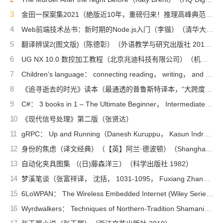
3
金田一探案集2021（絶版近10年，重磅归来！推理高峰典范，江户川乱步、青山刚昌推荐。惊骇悬念+诡秘人性，入坑推理佳选，一套10本过足瘾！精美和风装帧，日本系列销量超5500万册）（横沟正史）（壹页科技 2021）
4
Web前端技术丛书：新时期的Node.js入门（李锴）（清华大学出版社 2017）
5
翻译辨误2(图文版)（陈德彰）（外语教学与研究出版社 2011）
6
UG NX 10.0 数控加工教程（北京兆迪科技有限公司）（机械工业出版社 2016）
7
Children’s language： connecting reading， writing， and talk（Judith Wells Lindfors）（Teachers College Press 2008）
8
《追寻逝去的时光》读本（最通透的普鲁斯特译本，“大跨度”节选七卷本，一字不易；附赠《普罗斯特纸上展览》）（【法】马塞尔•普鲁斯特，周克希译）（广西师范大学出版社 2015）
9
C#： 3 books in 1 – The Ultimate Beginner， Intermediate & Advanced Guides to Master C# Programming Quickly with No Experience（Mark Reed）（2022）
10
《现代信号处理》第二版（张贤达）
11
gRPC： Up and Running（Danesh Kuruppu， Kasun Indrasiri）（O’Reilly Media 2020）
12
身份的焦虑（译文经典）（【英】阿兰·德波顿）（Shanghai Translation Publishing House 2018）
13
自动化夹具图集 （(日)藤森洋三）（科学出版社 1982）
14
梦溪笔谈（张富祥译， 沈括， 1031-1095， Fuxiang Zhang）（北京：中华书局 2009）
15
6LoWPAN： The Wireless Embedded Internet (Wiley Series on Communications Networking & Distributed Systems)（Zach Shelby， Carsten Bormann）（Wiley 2010）
16
Wyrdwalkers： Techniques of Northern-Tradition Shamanism（Raven Kaldera）（2013）