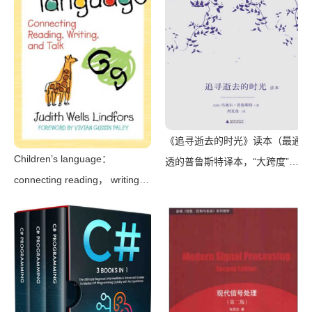
《追寻逝去的时光》读本（最通
Children’s language：
透的普鲁斯特译本，“大跨度”节
connecting reading， writing，
选七卷本，一字不易；附赠《普
and talk（Judith Wells
罗斯特纸上展览》）（【法】马
Lindfors）（Teachers College
塞尔•普鲁斯特，周克希译）
Press 2008）
（广西师范大学出版社 2015）