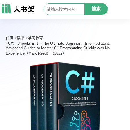
搜索
首页
读书
学习教育
C#： 3 books in 1 – The Ultimate Beginner， Intermediate &
Advanced Guides to Master C# Programming Quickly with No
Experience（Mark Reed）（2022）