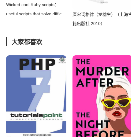
Wicked cool Ruby scripts：
useful scripts that solve difficult
唐宋词格律（龙榆生）（上海古
problems（Steve Pugh）（No
籍出版社 2010）
Starch Press 2008）
大家都喜欢