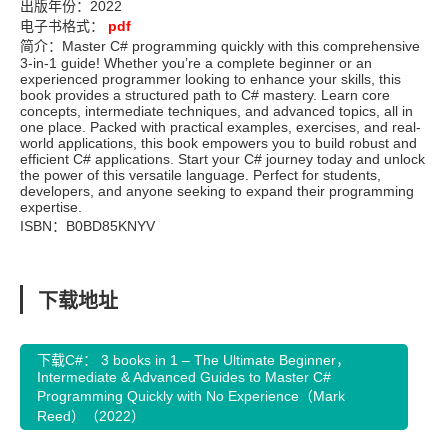
出版年份：2022
电子书格式：
pdf
简介：Master C# programming quickly with this comprehensive
3-in-1 guide! Whether you’re a complete beginner or an
experienced programmer looking to enhance your skills, this
book provides a structured path to C# mastery. Learn core
concepts, intermediate techniques, and advanced topics, all in
one place. Packed with practical examples, exercises, and real-
world applications, this book empowers you to build robust and
efficient C# applications. Start your C# journey today and unlock
the power of this versatile language. Perfect for students,
developers, and anyone seeking to expand their programming
expertise.
ISBN：B0BD85KNYV
下载地址
下载C#： 3 books in 1 – The Ultimate Beginner，
Intermediate & Advanced Guides to Master C#
Programming Quickly with No Experience（Mark
Reed）（2022）