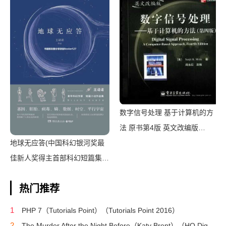
数字信号处理 基于计算机的方
法 原书第4版 英文改编版
地球无应答(中国科幻银河奖最
（（美）桑吉特·米特拉著；阔
佳新人奖得主首部科幻短篇集！
永红改编）（北京：电子工业出
改良基因会不会带来灾难？置身
版社 2011）
热门推荐
未来，看时间空间合伙变魔
术！)（王诺诺 [王诺诺]）（湖
1
PHP 7（Tutorials Point）（Tutorials Point 2016）
南文艺出版社 2019）
2
The Murder After the Night Before（Katy Brent）（HQ Digital 2024）