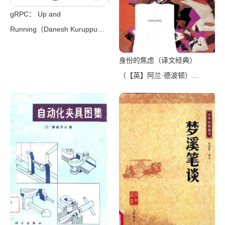
gRPC： Up and
Running（Danesh Kuruppu，
Kasun Indrasiri）（O’Reilly
Media 2020）
身份的焦虑（译文经典）
（【英】阿兰·德波顿）
（Shanghai Translation
Publishing House 2018）