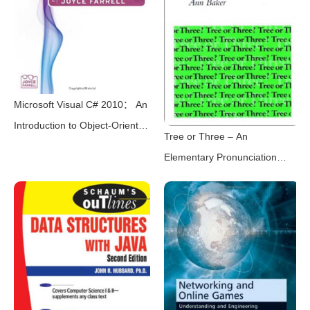
Microsoft Visual C# 2010： An
Introduction to Object-Oriented
Tree or Three – An
Programming， 4th
Elementary Pronunciation
Edition（Joyce Farrell）
Course – Student’s Book（Ann
（Cengage Learning 2010）
Baker）（Cambridge
University Press 1993）