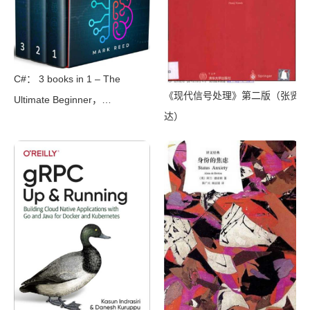
C#： 3 books in 1 – The
《现代信号处理》第二版（张贤
Ultimate Beginner，
达）
Intermediate & Advanced
Guides to Master C#
Programming Quickly with No
Experience（Mark Reed）
（2022）