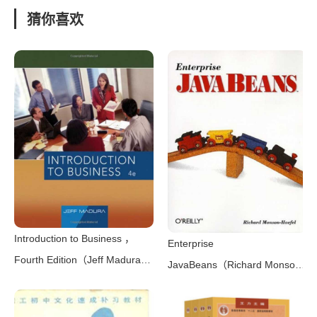
猜你喜欢
Introduction to Business ，
Enterprise
Fourth Edition（Jeff Madura）
JavaBeans（Richard Monson-
（South-Western College Pub
Haefel）（O’Reilly Media
2006）
1999）