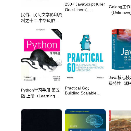
250+ JavaScript Killer
Golang工
One-Liners：
（Unknow
Transform your code
民俗、民间文学影印资
（KanCloud
into powerful
料之十二 中华风俗志
solutions（Abella，
中华全国风俗志 上篇
Hernando）（Kindle
卷6（胡朴安）（上
Scribe 2023）
海：上海文艺出版社）
Java核心技
级特性（原书
Practical Go：
版）上半部 
Python学习手册 第五
Building Scalable
斯特曼）（
版 上册（Learning
Network and Non-
版社 2023
Python）（（美）马
Network
克·卢茨(Mark Lutz)
Applications（Amit
著；秦鹤，林明译；）
Saha）（Wiley
（机械工业出版社
2021）
2018）