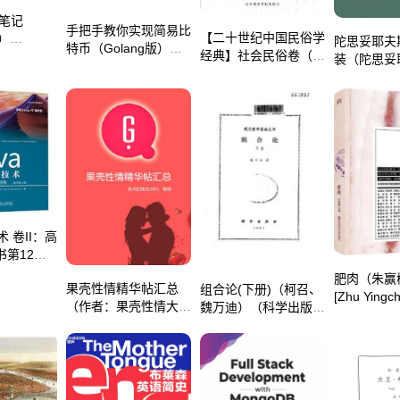
作笔记
手把手教你实现简易比
【二十世纪中国民俗学
n）
陀思妥耶夫
特币（Golang版）
经典】社会民俗卷（苑
 2019）
装（陀思妥
（it-ebooks）
利）（社会科学文献出
(Fyodor Do
（iBooker it-ebooks
[tuosituoyef
版社 2002）
2019）
Dostoyevs
海译文出版社
术 卷II：高
第12
1-7章（霍
肥肉（朱赢
果壳性情精华帖汇总
组合论(下册)（柯召、
机械工业出
[Zhu Ying
（作者：果壳性情大
魏万迪）（科学出版社
）
京师范大学
神）
1987）
2014）