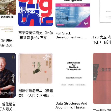
布莱森英语简史（比尔
Full Stack
125 大卫
Development with
·布莱森 [比尔·布莱
（阿诺德·
MongoDB： Covers
下册） [英
森]）（北京联合出版
诺德·汤因
Backend，
谷若（BEX
公司 2019）
海人民出版
Frontend， APIs，
and Mobile App
Development Using
PHP， NodeJS，
ExpressJS， Python
and React
Native（Manu
Sharma）（BPB
Publications 2022）
溯源俗语老典故（聂鑫
森）（人民文学出版社
2010）
Data Structures And
：曾仕强告
Algorithmic Thinking
好人际关系
二十世纪中