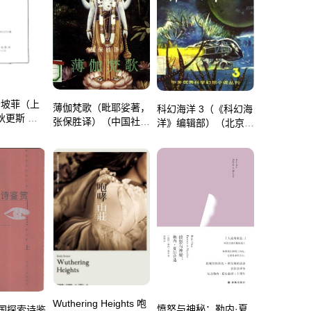
Publications 2023）
·考坡菲（上
薄伽梵歌（毗耶娑著，
科幻海洋 3（《科幻海
]狄更斯 张
张保胜译）（中国社会
洋》编辑部）（北京：
P）
科学出版社出版
海洋出版社 1981）
1991）
Wuthering Heights 咆
愤怒与神秘：勒内·夏
国探索诗鉴