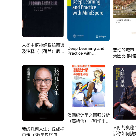
人类中枢神经系统图谱
Deep Learning and
变动的城市
及注释（（荷兰）尼尤
Practice with
汤因比 [阿
温荷斯
MindSpore（Lei
比]）（上
（R.Nieuwenhuys）
Chen）（Springer
社 2020）
等著；芦鹏等译）（北
Singapore 2021）
京：人民卫生出版社
1984）
漫画统计学之回归分析
（高桥信）（科学出版
社 2009）
人际的奥秘
我的几何人生：丘成桐
诉你如何搞
自传（“数学界诺贝尔