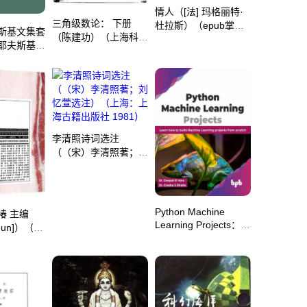
情人（[法] 玛格丽特·
三角级数论： 下册
杜拉斯）（epub掌上
斯基文集套
（陈建功）（上海科学
书苑 2011）
耶夫斯基
技术出版社 1964）
stoyevsky)
usiji(Fyodor
ky)]）（上
 2016）
李清照诗词选注
（（宋）李清照著；刘
忆萱选注）（上海：上
海古籍出版社 1981）
Python Machine
椿 主编
Learning Projects：
chun]）（南
Learn how to build
出版社
Machine Learning
projects from
scratch（Dr. Deepali
R Vora & Dr. Gresha
S Bhatia）（BPB