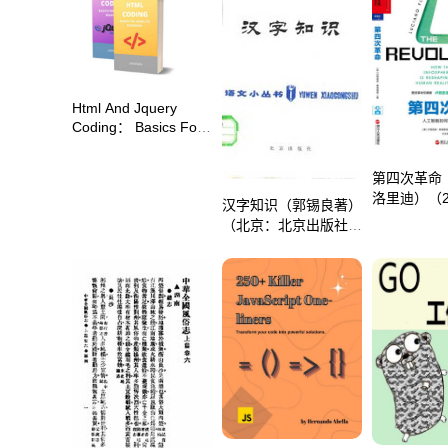
Html And Jquery
Coding： Basics For
Absolute
Beginnersy： Step By
第四次革命
Step Guide To Learn
Coding
洛里迪）（2
汉字知识（郭锡良著）
Quickly（NEWMAN，
（北京：北京出版社
J）（2022）
1981）