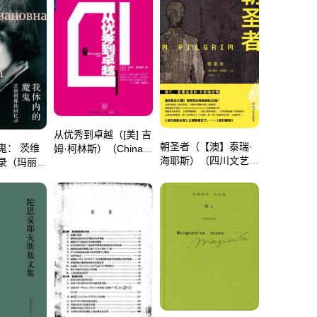
从优秀到卓越（[美] 吉
朝圣者（【澳】泰瑞·
鬼： 茨维
姆·柯林斯）（China
海耶斯）（四川文艺出
录（玛丽娜
Citic Press 2009）
版社 2017）
娃）（江苏
版社