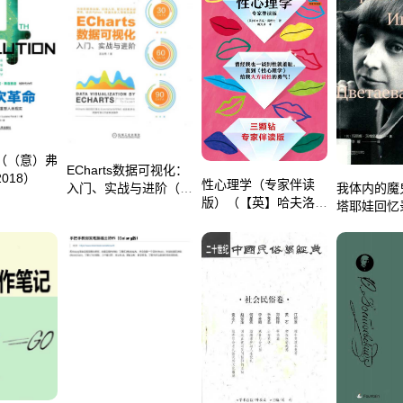
（（意）弗
ECharts数据可视化：
018）
性心理学（专家伴读
入门、实战与进阶（王
我体内的魔
版）（【英】哈夫洛克
大伟）（机械工业出版
塔耶娃回忆
·霭理士）
社 2021）
·茨维塔耶
凤凰文艺出
2019）