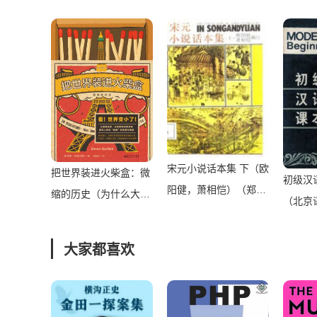
掌上书苑
评（中国图书大辞典辞
典馆编）（中国图书大
辞典辞典馆 1935）
宋元小说话本集 下（欧
把世界装进火柴盒：微
初级汉
阳健，萧相恺）（郑
缩的历史（为什么大家
（北京
州：中州古籍出版社
爱买手办？为什么迷你
学生三
1987）
更可爱？作者带你看世
北京语
大家都喜欢
界各地知名的微缩景
北京：
观，翻开这本书，世界
1986）
就变了样！） (未读·文