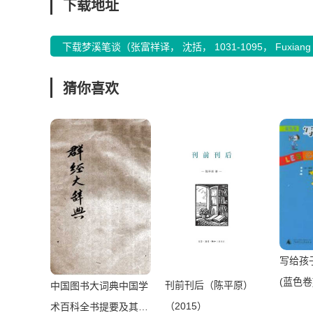
下载地址
下载梦溪笔谈（张富祥译， 沈括， 1031-1095， Fuxian
猜你喜欢
写给孩
(蓝色
刊前刊后（陈平原）
中国图书大词典中国学
[（法）
（2015）
术百科全书提要及其批