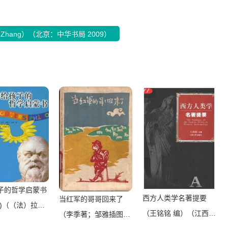
g Zhang）（北京：中华书局 2009）
子的哲学启蒙书
西方人类学名著提要
当红军的哥哥回来了
卷)（（法）拉贝
（王铭铭 编）（江西人
（李季著；邹雅插图）
拉贝]）（epub