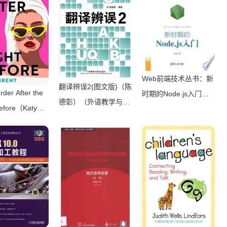
Web前端技术丛书：新
翻译辨误2(图文版)（陈
der After the
时期的Node.js入门
德彰）（外语教学与研
Before（Katy
（李锴）（清华大学出
究出版社 2011）
（HQ Digital
版社 2017）