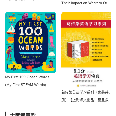
Their Impact on Western Oral
（Kubernetes 权威指南：企业
Tradition（Ulrich Marzolph）
级容器云实战）（2018）
（Wayne State University
Press 2020）
My First 100 Ocean Words
(My First STEAM Words)
葛传椝英语学习系列（套装共6
（Chris Ferrie [Ferrie，
册）【上海译文出品！复旦教授
Chris]）（Sourcebooks
毕生著作的英语学习宝典集成！
2020）
大家都喜欢
四六级、托福、雅思考试实用基