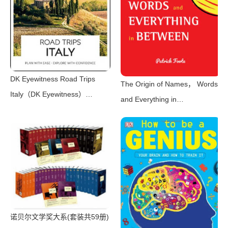
DK Eyewitness Road Trips
The Origin of Names， Words
Italy（DK Eyewitness）
and Everything in
（National Geographic Books
Between（Patrick Foote）
2021）
（Mango Media Inc. 2018）
诺贝尔文学奖大系(套装共59册)