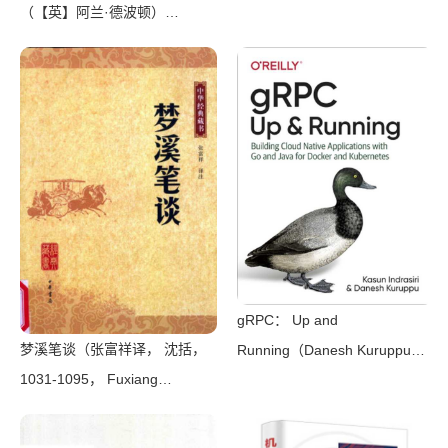
（【英】阿兰·德波顿）
（Shanghai Translation
Publishing House 2018）
gRPC： Up and
梦溪笔谈（张富祥译， 沈括，
Running（Danesh Kuruppu，
1031-1095， Fuxiang
Kasun Indrasiri）（O’Reilly
Zhang）（北京：中华书局
Media 2020）
2009）