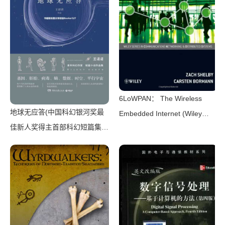
6LoWPAN： The Wireless
地球无应答(中国科幻银河奖最
Embedded Internet (Wiley
佳新人奖得主首部科幻短篇集！
Series on Communications
改良基因会不会带来灾难？置身
Networking & Distributed
未来，看时间空间合伙变魔
Systems)（Zach Shelby，
术！)（王诺诺 [王诺诺]）（湖
Carsten Bormann）（Wiley
南文艺出版社 2019）
2010）