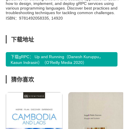
how to design, implement, and deploy gRPC services using
various programming languages. Discover best practices and
troubleshooting techniques for tackling common challenges.
ISBN：9781492058335, 14920
下载地址
下载gRPC： Up and Running（Danesh Kuruppu，
Kasun Indrasiri）（O’Reilly Media 2020）
猜你喜欢