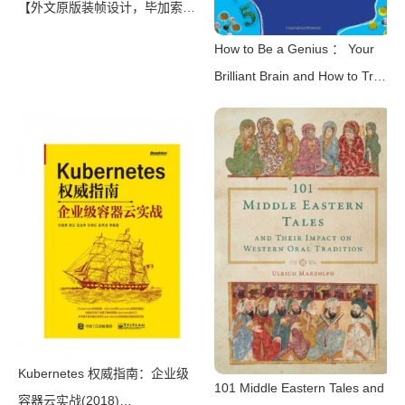
【外文原版装帧设计，毕加索的
抽象画风格，本本都是《百年孤
How to Be a Genius ： Your
独》；较全景的诺贝尔文学奖视
Brilliant Brain and How to Train
野，散文名家郑振铎、北大校长
It（John Woodward）（DK
胡仁源领衔翻译，部分作品国内
CHILDREN 2008）
首次译介，出版即绝版】（北京
理工大学出版社）（北京理工大
学出版社 2015）
Kubernetes 权威指南：企业级
101 Middle Eastern Tales and
容器云实战(2018)