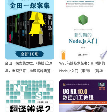
金田一探案集2021（絶版近10
Web前端技术丛书：新时期的
年，重磅归来！推理高峰典范，
Node.js入门（李锴）（清华大
江户川乱步、青山刚昌推荐。惊
学出版社 2017）
骇悬念+诡秘人性，入坑推理佳
选，一套10本过足瘾！精美和
风装帧，日本系列销量超5500
万册）（横沟正史）（壹页科技