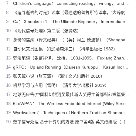
7
Children’s language： connecting reading， writing， and talk（Judith Wells Lindfors）（Teachers College Press 2008）
8
《追寻逝去的时光》读本（最通透的普鲁斯特译本，“大跨度”节选七卷本，一字不易；附赠《普罗斯特纸上展览》）（【法】马塞尔•普鲁斯特，周克希译）（广西师范大学出版社 2015）
9
C#： 3 books in 1 – The Ultimate Beginner， Intermediate & Advanced Guides to Master C# Programming Quickly with No Experience（Mark Reed）（2022）
10
《现代信号处理》第二版（张贤达）
11
身份的焦虑（译文经典）（【英】阿兰·德波顿）（Shanghai Translation Publishing House 2018）
12
自动化夹具图集 （(日)藤森洋三）（科学出版社 1982）
13
梦溪笔谈（张富祥译， 沈括， 1031-1095， Fuxiang Zhang）（北京：中华书局 2009）
14
gRPC： Up and Running（Danesh Kuruppu， Kasun Indrasiri）（O’Reilly Media 2020）
15
张天翼小说（张天翼）（浙江文艺出版社 2010）
16
机器学习与应用（雷明）（清华大学出版社 2019）
17
地球无应答(中国科幻银河奖最佳新人奖得主首部科幻短篇集！改良基因会不会带来灾难？置身未来，看时间空间合伙变魔术！)（王诺诺 [王诺诺]）（湖南文艺出版社 2019）
18
6LoWPAN： The Wireless Embedded Internet (Wiley Series on Communications Networking & Distributed Systems)（Zach Shelby， Carsten Bormann）（Wiley 2010）
19
Wyrdwalkers： Techniques of Northern-Tradition Shamanism（Raven Kaldera）（2013）
20
数字信号处理 基于计算机的方法 原书第4版 英文改编版（（美）桑吉特·米特拉著；阔永红改编）（北京：电子工业出版社 2011）