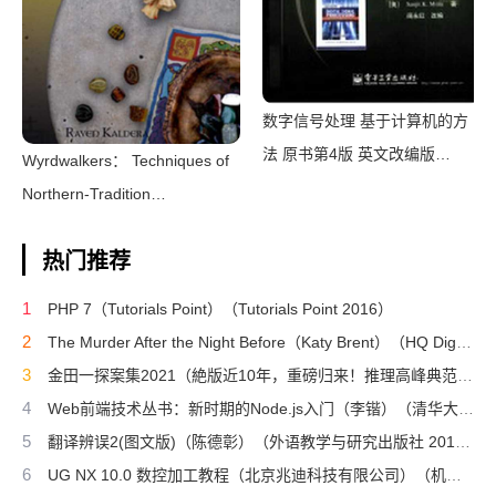
数字信号处理 基于计算机的方
法 原书第4版 英文改编版
Wyrdwalkers： Techniques of
（（美）桑吉特·米特拉著；阔
Northern-Tradition
永红改编）（北京：电子工业出
Shamanism（Raven
版社 2011）
热门推荐
Kaldera）（2013）
1
PHP 7（Tutorials Point）（Tutorials Point 2016）
2
The Murder After the Night Before（Katy Brent）（HQ Digital 2024）
3
金田一探案集2021（絶版近10年，重磅归来！推理高峰典范，江户川乱步、青山刚昌推荐。惊骇悬念+诡秘人性，入坑推理佳选，一套10本过足瘾！精美和风装帧，日本系列销量超5500万册）（横沟正史）（壹页科技 2021）
4
Web前端技术丛书：新时期的Node.js入门（李锴）（清华大学出版社 2017）
5
翻译辨误2(图文版)（陈德彰）（外语教学与研究出版社 2011）
6
UG NX 10.0 数控加工教程（北京兆迪科技有限公司）（机械工业出版社 2016）