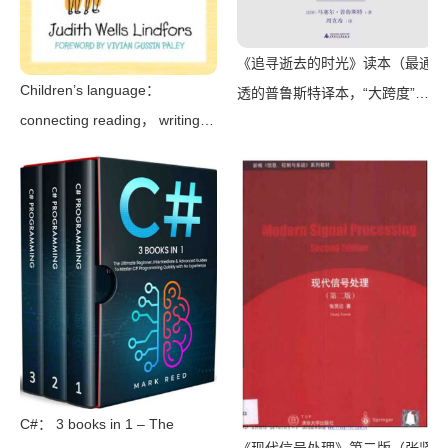
《追寻逝去的时光》读本（最通
Children’s language：
透的普鲁斯特译本，“大跨度”节
connecting reading， writing，
选七卷本，一字不易；附赠《普
and talk（Judith Wells
罗斯特纸上展览》）（【法】马
Lindfors）（Teachers College
塞尔•普鲁斯特，周克希译）
Press 2008）
（广西师范大学出版社 2015）
C#： 3 books in 1 – The
《现代信号处理》第二版（张贤