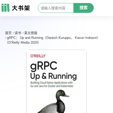
搜索
首页
读书
英文原版
gRPC： Up and Running（Danesh Kuruppu， Kasun Indrasiri）
（O’Reilly Media 2020）