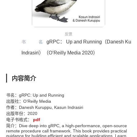
反馈
gRPC： Up and Running（Danesh Kuru
书名
Indrasiri）（O’Reilly Media 2020）
内容简介
书名：gRPC: Up and Running
出版社：O’Reilly Media
作者：Danesh Kuruppu, Kasun Indrasiri
出版年份：2020
电子书格式：
pdf
简介：Dive deep into gRPC, a high-performance, open-source
remote procedure call framework. This book provides practical
guidance for building efficient and scalable applications. Learn