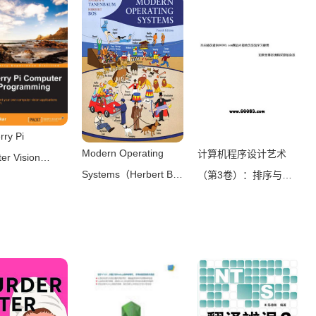
that paves the way for
博文 曾朝京）
developing fantastic
8）
games with Unreal
Engine 4（Joanna
Lee）（Packt
Publishing 2016）
ry Pi
Modern Operating
计算机程序设计艺术
er Vision
Systems（Herbert Bos
（第3卷）：排序与查
amming（Ashwin
[Bos， Herbert]）
找（[美国] Donald
kar）（2015）
（Pearson 2014）
Knuth）（国防工业出
版社 2002）