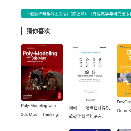
下载翻译辨误2(图文版)（陈德彰）（外语教学与研究出版社 
猜你喜欢
DevO
Poly-Modeling with
编码——隐匿在计算机
Gene K
3ds Max： Thinking
软硬件背后的语言
Patrick
Outside of the
（Charles Petzold）
Willi