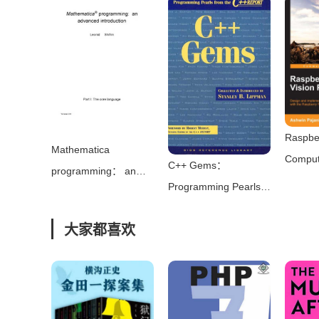
Box（Todd Daniele）
（电子工业出版社
磊 马
（Focal Press 2008）
2012）
（201
Raspber
Mathematica
Comput
C++ Gems：
programming： an
Progr
Programming Pearls
advanced
Pajan
from The C++ Report
introduction（Leonid
大家都喜欢
(SIGS Reference
Shifrin）（Leonid
Library)（Stanley B.
Shifrin 2008）
Lippman (Editor)）
（SIGS 1997）