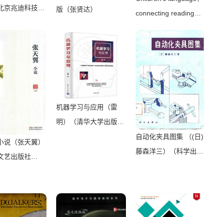
北京兆迪科技有
版（张贤达）
connecting reading，
）（机械工业出
writing， and
016）
talk（Judith Wells
Lindfors）（Teachers
College Press 2008）
机器学习与应用（雷
明）（清华大学出版社
2019）
自动化夹具图集 （(日)
小说（张天翼）
藤森洋三）（科学出版
文艺出版社
社 1982）