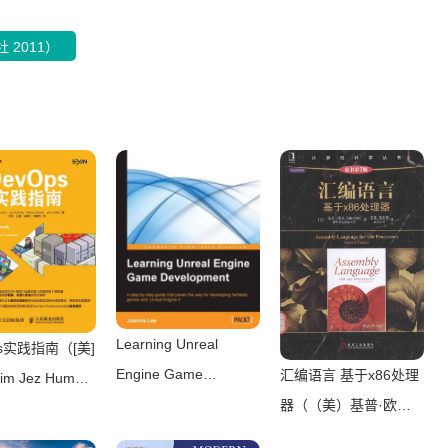
2011）
Learning Unreal
ps实践指南（[美]
Engine Game
汇编语言 基于x86处理
im Jez Humble
Development： A
器（（美）基普·欧文
 Debois John
step-by-step guide
（Kip Irvine）著）
s 译者：刘征 王