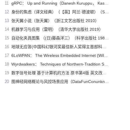
11
gRPC： Up and Running（Danesh Kuruppu， Kasun Indrasiri）（O’Reilly Media 2020）
12
身份的焦虑（译文经典）（【英】阿兰·德波顿）（Shanghai Translation Publishing House 2018）
13
张天翼小说（张天翼）（浙江文艺出版社 2010）
14
机器学习与应用（雷明）（清华大学出版社 2019）
15
自动化夹具图集 （(日)藤森洋三）（科学出版社 1982）
16
地球无应答(中国科幻银河奖最佳新人奖得主首部科幻短篇集！改良基因会不会带来灾难？置身未来，看时间空间合伙变魔术！)（王诺诺 [王诺诺]）（湖南文艺出版社 2019）
17
6LoWPAN： The Wireless Embedded Internet (Wiley Series on Communications Networking & Distributed Systems)（Zach Shelby， Carsten Bormann）（Wiley 2010）
18
Wyrdwalkers： Techniques of Northern-Tradition Shamanism（Raven Kaldera）（2013）
19
数字信号处理 基于计算机的方法 原书第4版 英文改编版（（美）桑吉特·米特拉著；阔永红改编）（北京：电子工业出版社 2011）
20
图神经网络概论与风控场景应用（DataFunConunknown）（DataFunCon 2022）