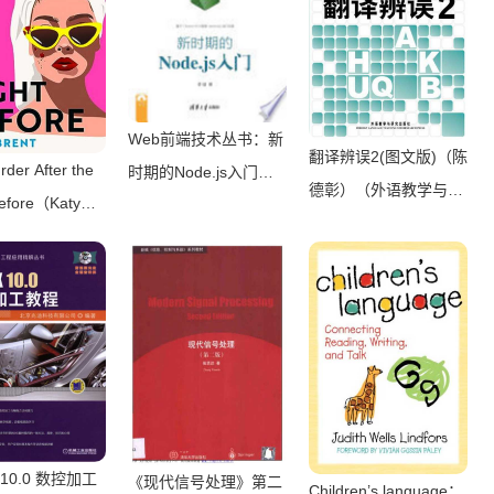
Web前端技术丛书：新
翻译辨误2(图文版)（陈
der After the
时期的Node.js入门
德彰）（外语教学与研
Before（Katy
（李锴）（清华大学出
究出版社 2011）
（HQ Digital
版社 2017）
 10.0 数控加工
《现代信号处理》第二
Children’s language：