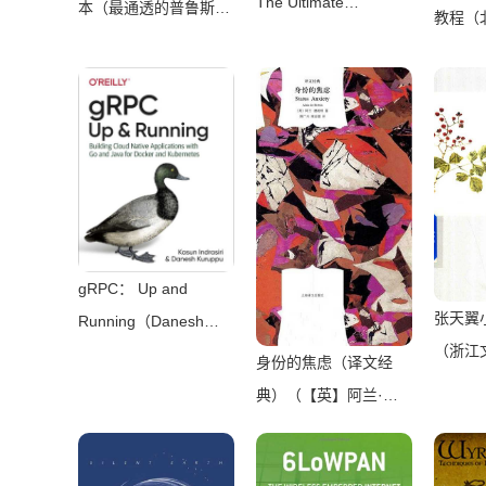
The Ultimate
本（最通透的普鲁斯特
教程（
Beginner，
译本，“大跨度”节选七
限公司
Intermediate &
卷本，一字不易；附赠
版社 2
Advanced Guides to
《普罗斯特纸上展
Master C#
览》）（【法】马塞尔
Programming Quickly
•普鲁斯特，周克希
with No
译）（广西师范大学出
Experience（Mark
版社 2015）
Reed）（2022）
gRPC： Up and
张天翼
Running（Danesh
（浙江
Kuruppu， Kasun
身份的焦虑（译文经
2010）
Indrasiri）（O’Reilly
典）（【英】阿兰·德
Media 2020）
波顿）（Shanghai
Translation Publishing