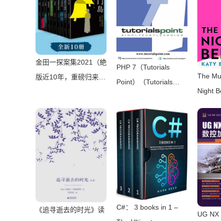
金田一探案集2021（絶
PHP 7（Tutorials
The Mur
版近10年，重磅归来！
Point）（Tutorials
Night 
推理高峰典范，江户川
Point 2016）
Brent）
乱步、青山刚昌推荐。
2024）
惊骇悬念+诡秘人性，
入坑推理佳选，一套10
本过足瘾！精美和风装
帧，日本系列销量超
5500万册）（横沟正
史）（壹页科技
C#： 3 books in 1 –
《追寻逝去的时光》读
2021）
UG NX