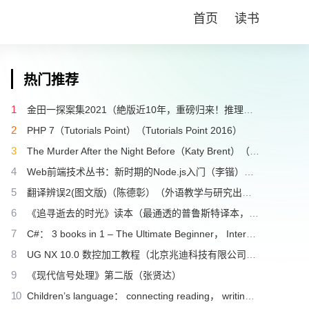
首页
读书
热门推荐
1
金田一探案集2021（絶版近10年，重磅归来！推理高峰典范，江户川乱步、青山刚昌推荐。惊骇悬念+诡秘人性，入坑推理佳选，一套10本过足瘾！精美和风装帧，日本系列销量超5500万册）（横沟正史）（壹页科技 2021）
2
PHP 7（Tutorials Point）（Tutorials Point 2016）
3
The Murder After the Night Before（Katy Brent）（HQ Digital 2024）
4
Web前端技术丛书：新时期的Node.js入门（李锴）（清华大学出版社 2017）
5
翻译辨误2(图文版)（陈德彰）（外语教学与研究出版社 2011）
6
《追寻逝去的时光》读本（最通透的普鲁斯特译本，“大跨度”节选七卷本，一字不易；附赠《普罗斯特纸上展览》）（【法】马塞尔•普鲁斯特，周克希译）（广西师范大学出版社 2015）
7
C#： 3 books in 1 – The Ultimate Beginner， Intermediate & Advanced Guides to Master C# Programming Quickly with No Experience（Mark Reed）（2022）
8
UG NX 10.0 数控加工教程（北京兆迪科技有限公司）（机械工业出版社 2016）
9
《现代信号处理》第二版（张贤达）
10
Children’s language： connecting reading， writing， and talk（Judith Wells Lindfors）（Teachers College Press 2008）