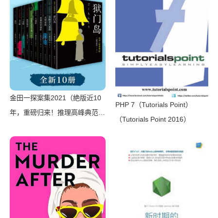
金田一探案集2021（絶版近10
PHP 7（Tutorials Point）
年，重磅归来！推理高峰典范，
（Tutorials Point 2016）
江户川乱步、青山刚昌推荐。惊
骇悬念+诡秘人性，入坑推理佳
选，一套10本过足瘾！精美和
风装帧，日本系列销量超5500
万册）（横沟正史）（壹页科技
2021）