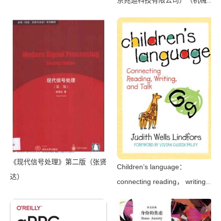
Intermediate & Advanced
业出版社 2016）
Guides to Master C#
Programming Quickly with No
Experience（Mark Reed）
（2022）
《现代信号处理》第二版（张贤
Children’s language：
达）
connecting reading， writing，
and talk（Judith Wells
Lindfors）（Teachers College