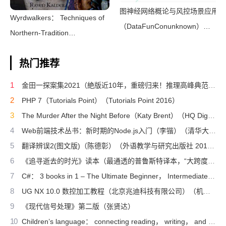
图神经网络概论与风控场景应用
Wyrdwalkers： Techniques of
（DataFunConunknown）
Northern-Tradition
（DataFunCon 2022）
Shamanism（Raven
热门推荐
Kaldera）（2013）
1
金田一探案集2021（絶版近10年，重磅归来！推理高峰典范，江户川乱步、青山刚昌推荐。惊骇悬念+诡秘人性，入坑推理佳选，一套10本过足瘾！精美和风装帧，日本系列销量超5500万册）（横沟正史）（壹页科技 2021）
2
PHP 7（Tutorials Point）（Tutorials Point 2016）
3
The Murder After the Night Before（Katy Brent）（HQ Digital 2024）
4
Web前端技术丛书：新时期的Node.js入门（李锴）（清华大学出版社 2017）
5
翻译辨误2(图文版)（陈德彰）（外语教学与研究出版社 2011）
6
《追寻逝去的时光》读本（最通透的普鲁斯特译本，“大跨度”节选七卷本，一字不易；附赠《普罗斯特纸上展览》）（【法】马塞尔•普鲁斯特，周克希译）（广西师范大学出版社 2015）
7
C#： 3 books in 1 – The Ultimate Beginner， Intermediate & Advanced Guides to Master C# Programming Quickly with No Experience（Mark Reed）（2022）
8
UG NX 10.0 数控加工教程（北京兆迪科技有限公司）（机械工业出版社 2016）
9
《现代信号处理》第二版（张贤达）
10
Children’s language： connecting reading， writing， and talk（Judith Wells Lindfors）（Teachers College Press 2008）