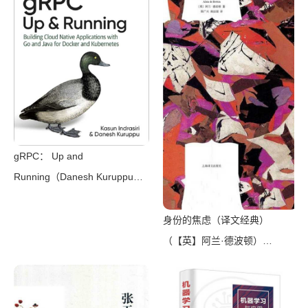
Press 2008）
gRPC： Up and
Running（Danesh Kuruppu，
Kasun Indrasiri）（O’Reilly
Media 2020）
身份的焦虑（译文经典）
（【英】阿兰·德波顿）
（Shanghai Translation
Publishing House 2018）