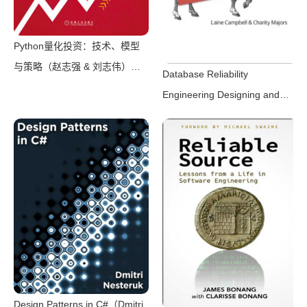
Python量化投资：技术、模型
与策略（赵志强 & 刘志伟）
Database Reliability
（北京奥维博世图书发行有限公
Engineering Designing and
司）
Operating Resilient Database
Systems（Laine Campbell，
Charity Majors）（O’Reilly
Media 2017）
Design Patterns in C#（Dmitri