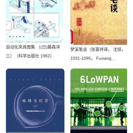
自动化夹具图集 （(日)藤森洋
梦溪笔谈（张富祥译， 沈括，
三）（科学出版社 1982）
1031-1095， Fuxiang
Zhang）（北京：中华书局
2009）