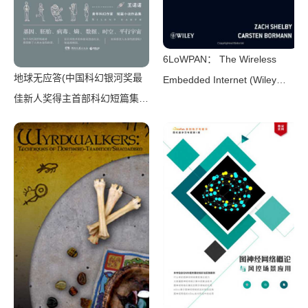
6LoWPAN： The Wireless
地球无应答(中国科幻银河奖最
Embedded Internet (Wiley
佳新人奖得主首部科幻短篇集！
Series on Communications
改良基因会不会带来灾难？置身
Networking & Distributed
未来，看时间空间合伙变魔
Systems)（Zach Shelby，
术！)（王诺诺 [王诺诺]）（湖
Carsten Bormann）（Wiley
南文艺出版社 2019）
2010）