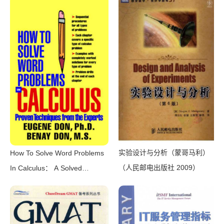
实验设计与分析（蒙哥马利）
How To Solve Word Problems
（人民邮电出版社 2009）
In Calculus： A Solved
Problem Approach（Eugene
Don， Benay Don）
（McGraw-Hill 2006）