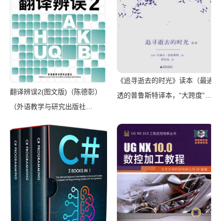
《追寻逝去的时光》读本（最通
翻译辨误2(图文版)（陈德彰）
透的普鲁斯特译本，“大跨度”节
（外语教学与研究出版社
选七卷本，一字不易；附赠《普
2011）
罗斯特纸上展览》）（【法】马
塞尔•普鲁斯特，周克希译）
（广西师范大学出版社 2015）