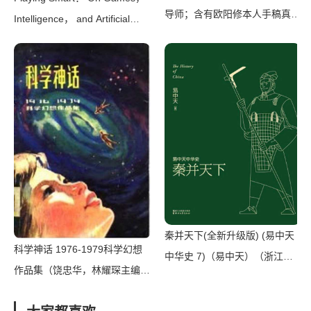
导师；含有欧阳修本人手稿真迹
Intelligence， and Artificial
等高清插图）（王水照 & 崔
Intelligence（Julian Togelius）
铭）（人民文学出版社 2019）
（The MIT Press 2019）
秦并天下(全新升级版) (易中天
科学神话 1976-1979科学幻想
中华史 7)（易中天）（浙江文
作品集（饶忠华，林耀琛主编）
艺出版社 2016）
（北京：海洋出版社 1979）