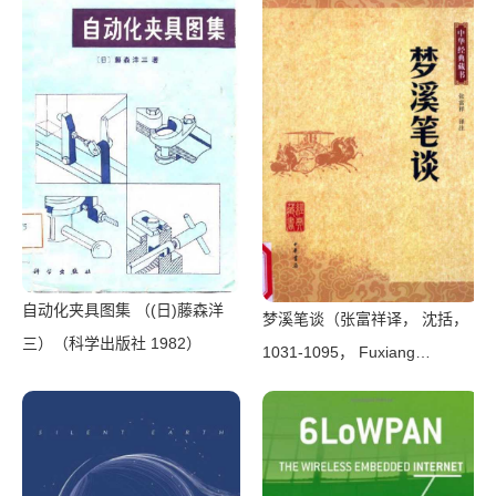
自动化夹具图集 （(日)藤森洋
梦溪笔谈（张富祥译， 沈括，
三）（科学出版社 1982）
1031-1095， Fuxiang
Zhang）（北京：中华书局
2009）