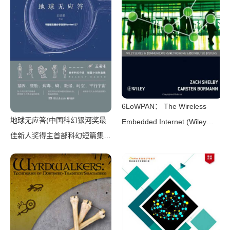
6LoWPAN： The Wireless
地球无应答(中国科幻银河奖最
Embedded Internet (Wiley
佳新人奖得主首部科幻短篇集！
Series on Communications
改良基因会不会带来灾难？置身
Networking & Distributed
未来，看时间空间合伙变魔
Systems)（Zach Shelby，
术！)（王诺诺 [王诺诺]）（湖
Carsten Bormann）（Wiley
南文艺出版社 2019）
2010）