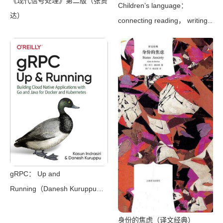
《现代信号处理》第二版（张贤
Children’s language：
达）
connecting reading， writing，
and talk（Judith Wells
Lindfors）（Teachers College
Press 2008）
gRPC： Up and
Running（Danesh Kuruppu，
Kasun Indrasiri）（O’Reilly
Media 2020）
身份的焦虑（译文经典）