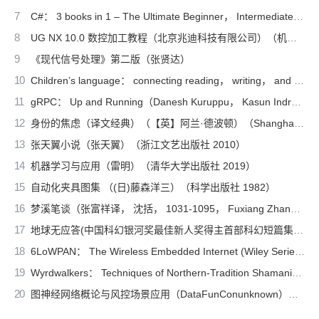
7
C#： 3 books in 1 – The Ultimate Beginner， Intermediate & Advanced Guides to Master C# Programming Quickly with No Experience（Mark Reed）（2022）
8
UG NX 10.0 数控加工教程（北京兆迪科技有限公司）（机械工业出版社 2016）
9
《现代信号处理》第二版（张贤达）
10
Children’s language： connecting reading， writing， and talk（Judith Wells Lindfors）（Teachers College Press 2008）
11
gRPC： Up and Running（Danesh Kuruppu， Kasun Indrasiri）（O’Reilly Media 2020）
12
身份的焦虑（译文经典）（【英】阿兰·德波顿）（Shanghai Translation Publishing House 2018）
13
张天翼小说（张天翼）（浙江文艺出版社 2010）
14
机器学习与应用（雷明）（清华大学出版社 2019）
15
自动化夹具图集 （(日)藤森洋三）（科学出版社 1982）
16
梦溪笔谈（张富祥译， 沈括， 1031-1095， Fuxiang Zhang）（北京：中华书局 2009）
17
地球无应答(中国科幻银河奖最佳新人奖得主首部科幻短篇集！改良基因会不会带来灾难？置身未来，看时间空间合伙变魔术！)（王诺诺 [王诺诺]）（湖南文艺出版社 2019）
18
6LoWPAN： The Wireless Embedded Internet (Wiley Series on Communications Networking & Distributed Systems)（Zach Shelby， Carsten Bormann）（Wiley 2010）
19
Wyrdwalkers： Techniques of Northern-Tradition Shamanism（Raven Kaldera）（2013）
20
图神经网络概论与风控场景应用（DataFunConunknown）（DataFunCon 2022）