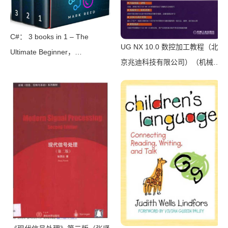
C#： 3 books in 1 – The
UG NX 10.0 数控加工教程（北
Ultimate Beginner，
京兆迪科技有限公司）（机械工
Intermediate & Advanced
业出版社 2016）
Guides to Master C#
Programming Quickly with No
Experience（Mark Reed）
（2022）