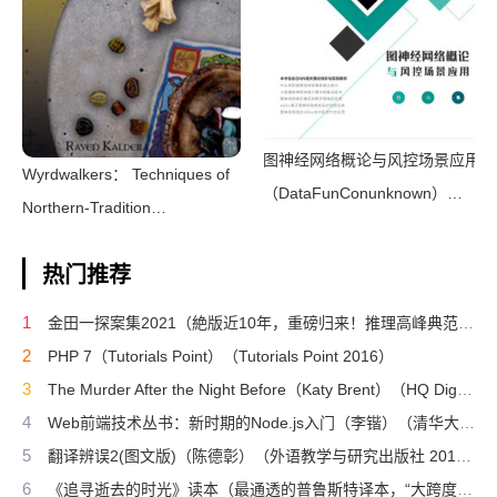
图神经网络概论与风控场景应用
Wyrdwalkers： Techniques of
（DataFunConunknown）
Northern-Tradition
（DataFunCon 2022）
Shamanism（Raven
热门推荐
Kaldera）（2013）
1
金田一探案集2021（絶版近10年，重磅归来！推理高峰典范，江户川乱步、青山刚昌推荐。惊骇悬念+诡秘人性，入坑推理佳选，一套10本过足瘾！精美和风装帧，日本系列销量超5500万册）（横沟正史）（壹页科技 2021）
2
PHP 7（Tutorials Point）（Tutorials Point 2016）
3
The Murder After the Night Before（Katy Brent）（HQ Digital 2024）
4
Web前端技术丛书：新时期的Node.js入门（李锴）（清华大学出版社 2017）
5
翻译辨误2(图文版)（陈德彰）（外语教学与研究出版社 2011）
6
《追寻逝去的时光》读本（最通透的普鲁斯特译本，“大跨度”节选七卷本，一字不易；附赠《普罗斯特纸上展览》）（【法】马塞尔•普鲁斯特，周克希译）（广西师范大学出版社 2015）