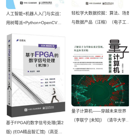
轻松学大数据挖掘：算法、场景
人工智能+机器人入门与实战：
与数据产品（汪榕）（电子工业
用树莓派+Python+OpenCV制
出版社 2017）
作计算机视觉机器人（陈宇航，
侯俊萍，叶昶）（人民邮电出版
社有限公司 2020）
量子计算机——穿越未来世界
（李联宁 [未知]）（清华大学出
基于FPGA的数字信号处理(第2
版社 2019）
版) (EDA精品智汇馆)（高亚