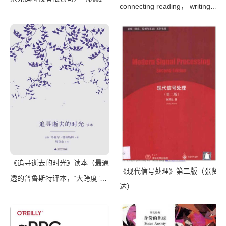
connecting reading， writing，
业出版社 2016）
and talk（Judith Wells
Lindfors）（Teachers College
Press 2008）
《追寻逝去的时光》读本（最通
《现代信号处理》第二版（张贤
透的普鲁斯特译本，“大跨度”节
达）
选七卷本，一字不易；附赠《普
罗斯特纸上展览》）（【法】马
塞尔•普鲁斯特，周克希译）