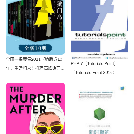
金田一探案集2021（絶版近10
PHP 7（Tutorials Point）
年，重磅归来！推理高峰典范，
（Tutorials Point 2016）
江户川乱步、青山刚昌推荐。惊
骇悬念+诡秘人性，入坑推理佳
选，一套10本过足瘾！精美和
风装帧，日本系列销量超5500
万册）（横沟正史）（壹页科技
2021）