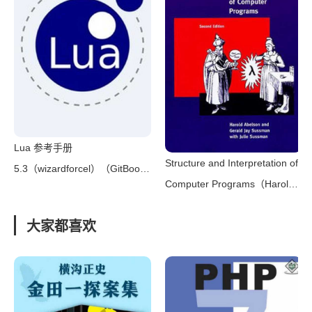
Lua 参考手册
Structure and Interpretation of
5.3（wizardforcel）（GitBook
Computer Programs（Harold
2016）
Abelson & Gerald Jay
大家都喜欢
Sussman & Julie Sussman
[Abelson， Harold &
Sussman， Gerald Jay &
Sussman， Julie]）（MIT
Press 2011）