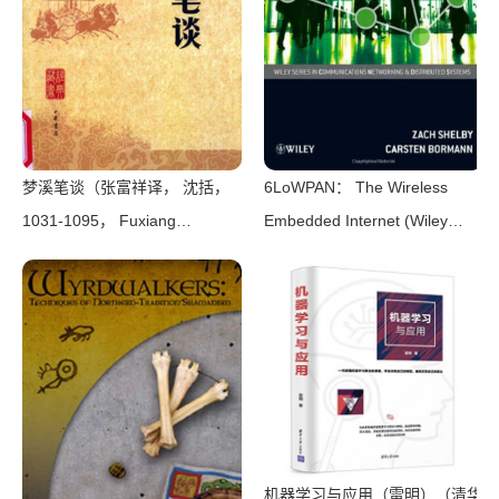
梦溪笔谈（张富祥译， 沈括，
6LoWPAN： The Wireless
1031-1095， Fuxiang
Embedded Internet (Wiley
Zhang）（北京：中华书局
Series on Communications
2009）
Networking & Distributed
Systems)（Zach Shelby，
Carsten Bormann）（Wiley
2010）
机器学习与应用（雷明）（清华