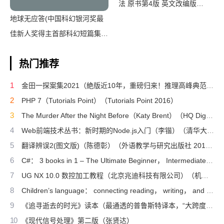
法 原书第4版 英文改编版
地球无应答(中国科幻银河奖最
（（美）桑吉特·米特拉著；阔
佳新人奖得主首部科幻短篇集！
永红改编）（北京：电子工业出
改良基因会不会带来灾难？置身
版社 2011）
热门推荐
未来，看时间空间合伙变魔
术！)（王诺诺 [王诺诺]）（湖
1
金田一探案集2021（絶版近10年，重磅归来！推理高峰典范，江户川乱步、青山刚昌推荐。惊骇悬念+诡秘人性，入坑推理佳选，一套10本过足瘾！精美和风装帧，日本系列销量超5500万册）（横沟正史）（壹页科技 2021）
南文艺出版社 2019）
2
PHP 7（Tutorials Point）（Tutorials Point 2016）
3
The Murder After the Night Before（Katy Brent）（HQ Digital 2024）
4
Web前端技术丛书：新时期的Node.js入门（李锴）（清华大学出版社 2017）
5
翻译辨误2(图文版)（陈德彰）（外语教学与研究出版社 2011）
6
C#： 3 books in 1 – The Ultimate Beginner， Intermediate & Advanced Guides to Master C# Programming Quickly with No Experience（Mark Reed）（2022）
7
UG NX 10.0 数控加工教程（北京兆迪科技有限公司）（机械工业出版社 2016）
8
Children’s language： connecting reading， writing， and talk（Judith Wells Lindfors）（Teachers College Press 2008）
9
《追寻逝去的时光》读本（最通透的普鲁斯特译本，“大跨度”节选七卷本，一字不易；附赠《普罗斯特纸上展览》）（【法】马塞尔•普鲁斯特，周克希译）（广西师范大学出版社 2015）
10
《现代信号处理》第二版（张贤达）