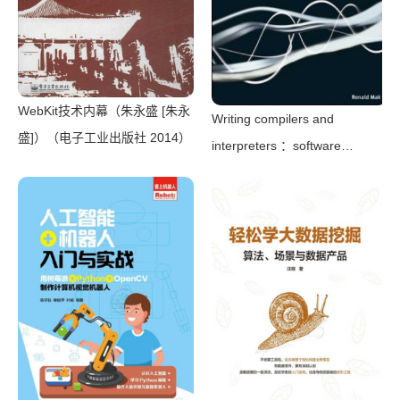
WebKit技术内幕（朱永盛 [朱永
Writing compilers and
盛]）（电子工业出版社 2014）
interpreters ：software
engineering approach using
Java（Mak， Ronald）（Wiley
Publishing 2009）