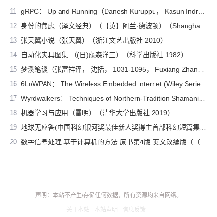
11
gRPC： Up and Running（Danesh Kuruppu， Kasun Indrasiri）（O’Reilly Media 2020）
12
身份的焦虑（译文经典）（【英】阿兰·德波顿）（Shanghai Translation Publishing House 2018）
13
张天翼小说（张天翼）（浙江文艺出版社 2010）
14
自动化夹具图集 （(日)藤森洋三）（科学出版社 1982）
15
梦溪笔谈（张富祥译， 沈括， 1031-1095， Fuxiang Zhang）（北京：中华书局 2009）
16
6LoWPAN： The Wireless Embedded Internet (Wiley Series on Communications Networking & Distributed Systems)（Zach Shelby， Carsten Bormann）（Wiley 2010）
17
Wyrdwalkers： Techniques of Northern-Tradition Shamanism（Raven Kaldera）（2013）
18
机器学习与应用（雷明）（清华大学出版社 2019）
19
地球无应答(中国科幻银河奖最佳新人奖得主首部科幻短篇集！改良基因会不会带来灾难？置身未来，看时间空间合伙变魔术！)（王诺诺 [王诺诺]）（湖南文艺出版社 2019）
20
数字信号处理 基于计算机的方法 原书第4版 英文改编版（（美）桑吉特·米特拉著；阔永红改编）（北京：电子工业出版社 2011）
声明：本站不产生/存储任何数据，所有资源均来自网络。
关于本站
本站声明
信息反馈