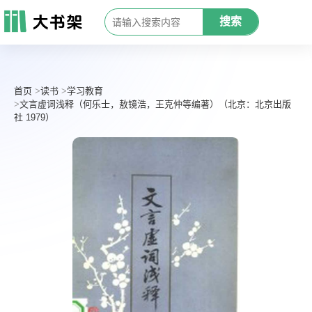
搜索
首页
读书
学习教育
文言虚词浅释（何乐士，敖镜浩，王克仲等编著）（北京：北京出版
社 1979）