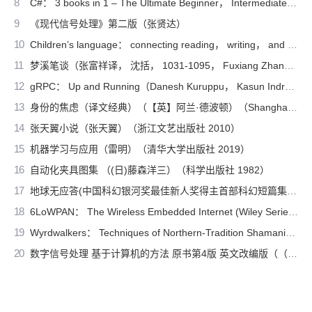
8
C#： 3 books in 1 – The Ultimate Beginner， Intermediate & Advanced Guides to Master C# Programming Quickly with No Experience（Mark Reed）（2022）
9
《现代信号处理》第二版（张贤达）
10
Children’s language： connecting reading， writing， and talk（Judith Wells Lindfors）（Teachers College Press 2008）
11
梦溪笔谈（张富祥译， 沈括， 1031-1095， Fuxiang Zhang）（北京：中华书局 2009）
12
gRPC： Up and Running（Danesh Kuruppu， Kasun Indrasiri）（O’Reilly Media 2020）
13
身份的焦虑（译文经典）（【英】阿兰·德波顿）（Shanghai Translation Publishing House 2018）
14
张天翼小说（张天翼）（浙江文艺出版社 2010）
15
机器学习与应用（雷明）（清华大学出版社 2019）
16
自动化夹具图集 （(日)藤森洋三）（科学出版社 1982）
17
地球无应答(中国科幻银河奖最佳新人奖得主首部科幻短篇集！改良基因会不会带来灾难？置身未来，看时间空间合伙变魔术！)（王诺诺 [王诺诺]）（湖南文艺出版社 2019）
18
6LoWPAN： The Wireless Embedded Internet (Wiley Series on Communications Networking & Distributed Systems)（Zach Shelby， Carsten Bormann）（Wiley 2010）
19
Wyrdwalkers： Techniques of Northern-Tradition Shamanism（Raven Kaldera）（2013）
20
数字信号处理 基于计算机的方法 原书第4版 英文改编版（（美）桑吉特·米特拉著；阔永红改编）（北京：电子工业出版社 2011）