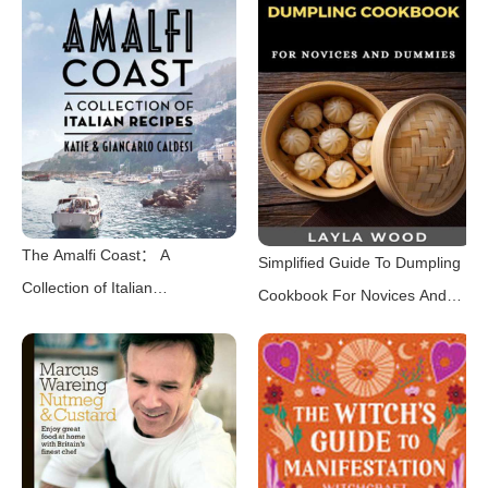
The Amalfi Coast： A
Simplified Guide To Dumpling
Collection of Italian
Cookbook For Novices And
Recipes（Katie Caldesi，
Dummies（Layla Wood）
Giancarlo Caldesi）（Hardie
（2021）
Grant Publishing 2022）