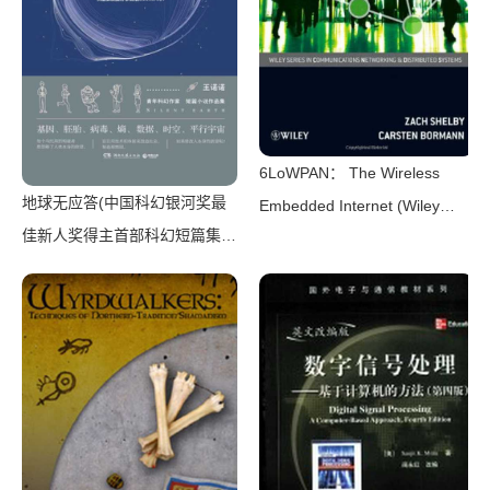
6LoWPAN： The Wireless
地球无应答(中国科幻银河奖最
Embedded Internet (Wiley
佳新人奖得主首部科幻短篇集！
Series on Communications
改良基因会不会带来灾难？置身
Networking & Distributed
未来，看时间空间合伙变魔
Systems)（Zach Shelby，
术！)（王诺诺 [王诺诺]）（湖
Carsten Bormann）（Wiley
南文艺出版社 2019）
2010）