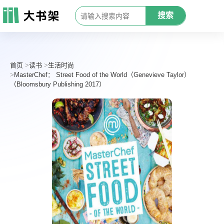
搜索
首页
读书
生活时尚
MasterChef： Street Food of the World（Genevieve Taylor）
（Bloomsbury Publishing 2017）