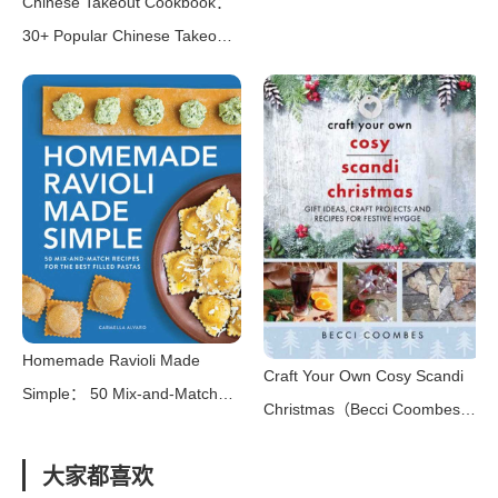
Chinese Takeout Cookbook：
（天津科学技术出版社 2012）
30+ Popular Chinese Takeout
Recipes to Make at
Home（UNKNOWN 2016）
Homemade Ravioli Made
Craft Your Own Cosy Scandi
Simple： 50 Mix-and-Match
Christmas（Becci Coombes）
Recipes for the Best Filled
（White Owl 2022）
Pastas（Carmella Alvaro）
大家都喜欢
（Rockridge Press 2021）