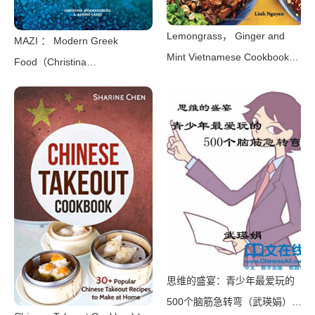
Lemongrass， Ginger and
MAZI ： Modern Greek
Mint Vietnamese Cookbook：
Food（Christina
Classic Vietnamese Street
Mouratoglou， Adrien Carré）
Food Made at
（Hachette UK 2018）
Home（Nguyen， Linh）
（Rockridge Press 2017）
思维的盛宴：青少年最爱玩的
500个脑筋急转弯（武瑛娟）