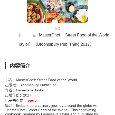
反馈
MasterChef： Street Food of the World（
书名
Taylor）（Bloomsbury Publishing 2017）
内容简介
书名：MasterChef: Street Food of the World
出版社：Bloomsbury Publishing
作者：Genevieve Taylor
出版年份：2017
电子书格式：
epub
简介：Embark on a culinary journey around the globe with
“MasterChef: Street Food of the World.” This captivating
cookbook, penned by Genevieve Taylor and published by