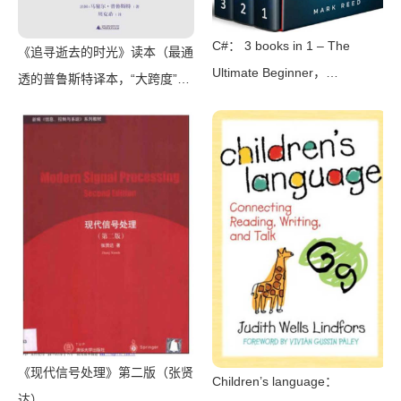
C#： 3 books in 1 – The
《追寻逝去的时光》读本（最通
Ultimate Beginner，
透的普鲁斯特译本，“大跨度”节
Intermediate & Advanced
选七卷本，一字不易；附赠《普
Guides to Master C#
罗斯特纸上展览》）（【法】马
Programming Quickly with No
塞尔•普鲁斯特，周克希译）
Experience（Mark Reed）
（广西师范大学出版社 2015）
（2022）
《现代信号处理》第二版（张贤
Children’s language：
达）