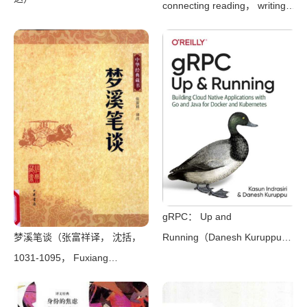
connecting reading， writing，
and talk（Judith Wells
Lindfors）（Teachers College
Press 2008）
gRPC： Up and
梦溪笔谈（张富祥译， 沈括，
Running（Danesh Kuruppu，
1031-1095， Fuxiang
Kasun Indrasiri）（O’Reilly
Zhang）（北京：中华书局
Media 2020）
2009）