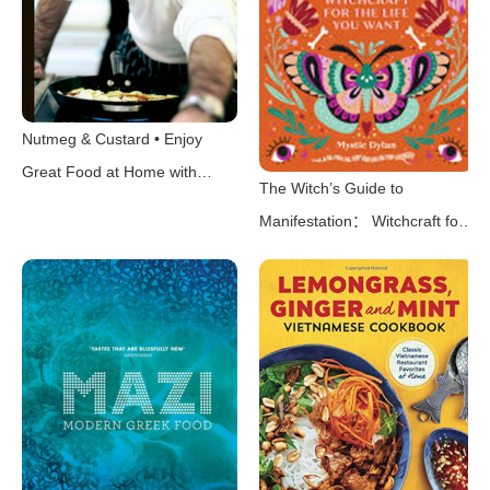
Nutmeg & Custard • Enjoy
Great Food at Home with
The Witch’s Guide to
Britains’s Finest Chef（Marcus
Manifestation： Witchcraft for
Wareing）（Transworld
the Life You Want（Mystic
2013）
Dylan）（Rockridge Press
2021）