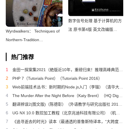
数字信号处理 基于计算机的方
法 原书第4版 英文改编版
Wyrdwalkers： Techniques of
（（美）桑吉特·米特拉著；阔
Northern-Tradition
永红改编）（北京：电子工业出
Shamanism（Raven
版社 2011）
热门推荐
Kaldera）（2013）
1
金田一探案集2021（絶版近10年，重磅归来！推理高峰典范，江户川乱步、青山刚昌推荐。惊骇悬念+诡秘人性，入坑推理佳选，一套10本过足瘾！精美和风装帧，日本系列销量超5500万册）（横沟正史）（壹页科技 2021）
2
PHP 7（Tutorials Point）（Tutorials Point 2016）
3
Web前端技术丛书：新时期的Node.js入门（李锴）（清华大学出版社 2017）
4
The Murder After the Night Before（Katy Brent）（HQ Digital 2024）
5
翻译辨误2(图文版)（陈德彰）（外语教学与研究出版社 2011）
6
UG NX 10.0 数控加工教程（北京兆迪科技有限公司）（机械工业出版社 2016）
7
《追寻逝去的时光》读本（最通透的普鲁斯特译本，“大跨度”节选七卷本，一字不易；附赠《普罗斯特纸上展览》）（【法】马塞尔•普鲁斯特，周克希译）（广西师范大学出版社 2015）