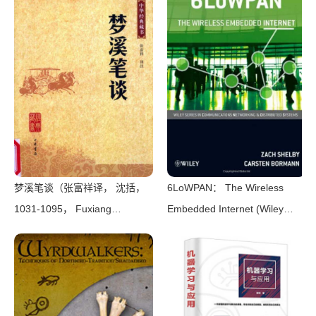
梦溪笔谈（张富祥译， 沈括，
6LoWPAN： The Wireless
1031-1095， Fuxiang
Embedded Internet (Wiley
Zhang）（北京：中华书局
Series on Communications
2009）
Networking & Distributed
Systems)（Zach Shelby，
Carsten Bormann）（Wiley
2010）