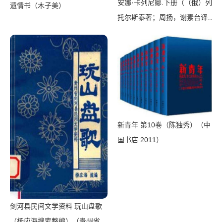
安娜·卡列尼娜.下册（（俄）列·
遗情书（木子美）
托尔斯泰著；周扬，谢素台译）
（北京：人民文学出版社
1985）
新青年 第10卷（陈独秀）（中
国书店 2011）
剑河县民间文学资料 玩山盘歌
（杨应海搜索整编）（贵州省剑