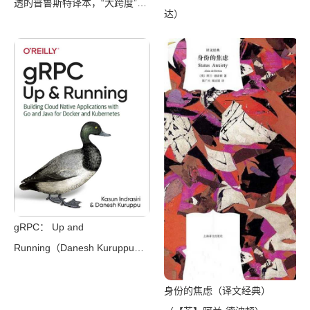
透的普鲁斯特译本，“大跨度”节
达）
选七卷本，一字不易；附赠《普
罗斯特纸上展览》）（【法】马
塞尔•普鲁斯特，周克希译）
（广西师范大学出版社 2015）
gRPC： Up and
Running（Danesh Kuruppu，
Kasun Indrasiri）（O’Reilly
Media 2020）
身份的焦虑（译文经典）