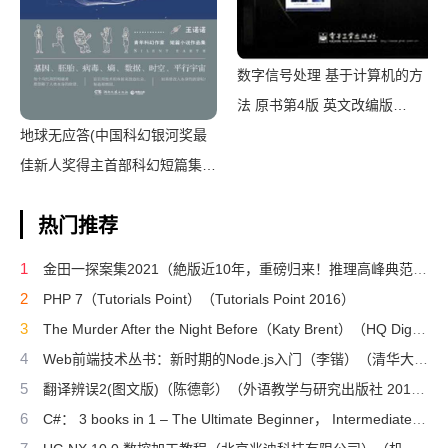
数字信号处理 基于计算机的方
法 原书第4版 英文改编版
地球无应答(中国科幻银河奖最
（（美）桑吉特·米特拉著；阔
佳新人奖得主首部科幻短篇集！
永红改编）（北京：电子工业出
改良基因会不会带来灾难？置身
版社 2011）
热门推荐
未来，看时间空间合伙变魔
术！)（王诺诺 [王诺诺]）（湖
1
金田一探案集2021（絶版近10年，重磅归来！推理高峰典范，江户川乱步、青山刚昌推荐。惊骇悬念+诡秘人性，入坑推理佳选，一套10本过足瘾！精美和风装帧，日本系列销量超5500万册）（横沟正史）（壹页科技 2021）
南文艺出版社 2019）
2
PHP 7（Tutorials Point）（Tutorials Point 2016）
3
The Murder After the Night Before（Katy Brent）（HQ Digital 2024）
4
Web前端技术丛书：新时期的Node.js入门（李锴）（清华大学出版社 2017）
5
翻译辨误2(图文版)（陈德彰）（外语教学与研究出版社 2011）
6
C#： 3 books in 1 – The Ultimate Beginner， Intermediate & Advanced Guides to Master C# Programming Quickly with No Experience（Mark Reed）（2022）