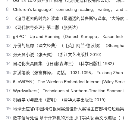
7
UG NX 10.0 数控加工教程（北京兆迪科技有限公司）（机械工业出版社 2016）
8
Children’s language： connecting reading， writing， and talk（Judith Wells Lindfors）（Teachers College Press 2008）
9
《追寻逝去的时光》读本（最通透的普鲁斯特译本，“大跨度”节选七卷本，一字不易；附赠《普罗斯特纸上展览》）（【法】马塞尔•普鲁斯特，周克希译）（广西师范大学出版社 2015）
10
《现代信号处理》第二版（张贤达）
11
gRPC： Up and Running（Danesh Kuruppu， Kasun Indrasiri）（O’Reilly Media 2020）
12
身份的焦虑（译文经典）（【英】阿兰·德波顿）（Shanghai Translation Publishing House 2018）
13
张天翼小说（张天翼）（浙江文艺出版社 2010）
14
自动化夹具图集 （(日)藤森洋三）（科学出版社 1982）
15
梦溪笔谈（张富祥译， 沈括， 1031-1095， Fuxiang Zhang）（北京：中华书局 2009）
16
6LoWPAN： The Wireless Embedded Internet (Wiley Series on Communications Networking & Distributed Systems)（Zach Shelby， Carsten Bormann）（Wiley 2010）
17
Wyrdwalkers： Techniques of Northern-Tradition Shamanism（Raven Kaldera）（2013）
18
机器学习与应用（雷明）（清华大学出版社 2019）
19
地球无应答(中国科幻银河奖最佳新人奖得主首部科幻短篇集！改良基因会不会带来灾难？置身未来，看时间空间合伙变魔术！)（王诺诺 [王诺诺]）（湖南文艺出版社 2019）
20
数字信号处理 基于计算机的方法 原书第4版 英文改编版（（美）桑吉特·米特拉著；阔永红改编）（北京：电子工业出版社 2011）