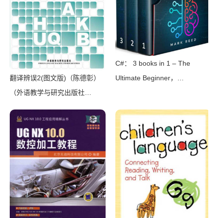
C#： 3 books in 1 – The
Ultimate Beginner，
翻译辨误2(图文版)（陈德彰）
Intermediate & Advanced
（外语教学与研究出版社
Guides to Master C#
2011）
Programming Quickly with No
Experience（Mark Reed）
（2022）