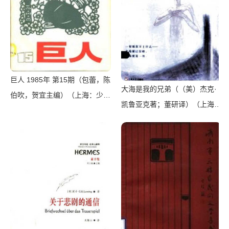
巨人 1985年 第15期（包蕾，陈
大海是我的兄弟（（美）杰克·
伯吹，贺宜主编）（上海：少年
凯鲁亚克著；董研译）（上海：
儿童出版社 1985）
上海文艺出版社 2014）