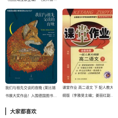
河县文化局 1988）
课堂作业 高二语文 下 配人教大
我们与祖先交谈的夜晚 (莱比锡
纲版（李雅旻主编；姜丽红副主
书展大奖作品！入围德国图书
编）（长春：吉林人民出版社
奖，德国文坛新星透视东德村庄
大家都喜欢
2002）
的历史和现实，幽默与幻想交织