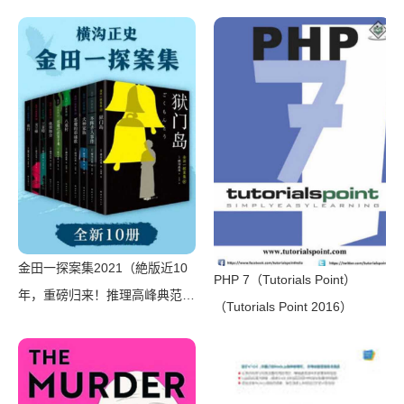
的诗意笔触。)（萨沙·斯坦尼西
奇 [萨沙·斯坦尼西奇]）
（2019）
金田一探案集2021（絶版近10
PHP 7（Tutorials Point）
年，重磅归来！推理高峰典范，
（Tutorials Point 2016）
江户川乱步、青山刚昌推荐。惊
骇悬念+诡秘人性，入坑推理佳
选，一套10本过足瘾！精美和
风装帧，日本系列销量超5500