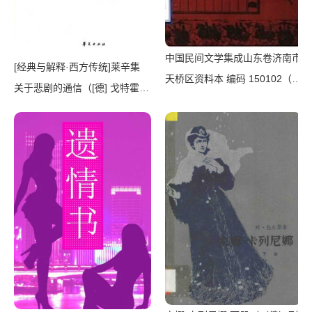
中国民间文学集成山东卷济南市
[经典与解释·西方传统]莱辛集
天桥区资料本 编码 150102（济
关于悲剧的通信（[德] 戈特霍尔
南市天桥区民间文学集成办公
德·埃夫莱姆·莱辛 著; 朱雁冰
室）（1989）
译）（华夏出版社 2010）