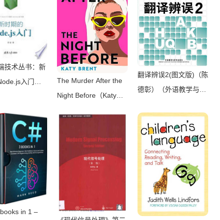
前端技术丛书：新
翻译辨误2(图文版)（陈
The Murder After the
ode.js入门
德彰）（外语教学与研
Night Before（Katy
）（清华大学出
究出版社 2011）
Brent）（HQ Digital
017）
2024）
books in 1 –
《现代信号处理》第二