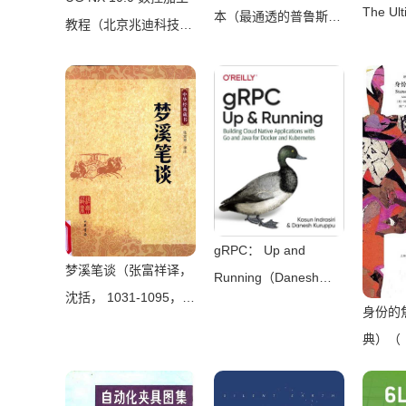
The Ult
本（最通透的普鲁斯特
教程（北京兆迪科技有
Beginn
译本，“大跨度”节选七
限公司）（机械工业出
Interme
卷本，一字不易；附赠
版社 2016）
Advanc
《普罗斯特纸上展
Master
览》）（【法】马塞尔
Progra
•普鲁斯特，周克希
with No
译）（广西师范大学出
Experi
版社 2015）
Reed
gRPC： Up and
梦溪笔谈（张富祥译，
Running（Danesh
沈括， 1031-1095，
Kuruppu， Kasun
身份的
Fuxiang Zhang）（北
Indrasiri）（O’Reilly
典）（
京：中华书局 2009）
Media 2020）
波顿）（
Transla