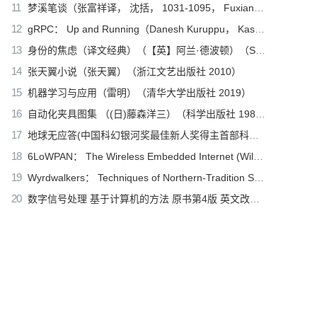
11
梦溪笔谈（张富祥译， 沈括， 1031-1095， Fuxiang Zhang）（北京：中华书局 2009）
12
gRPC： Up and Running（Danesh Kuruppu， Kasun Indrasiri）（O’Reilly Media 2020）
13
身份的焦虑（译文经典）（【英】阿兰·德波顿）（Shanghai Translation Publishing House 2018）
14
张天翼小说（张天翼）（浙江文艺出版社 2010）
15
机器学习与应用（雷明）（清华大学出版社 2019）
16
自动化夹具图集 （(日)藤森洋三）（科学出版社 1982）
17
地球无应答(中国科幻银河奖最佳新人奖得主首部科幻短篇集！改良基因会不会带来灾难？置身未来，看时间空间合伙变魔术！)（王诺诺 [王诺诺]）（湖南文艺出版社 2019）
18
6LoWPAN： The Wireless Embedded Internet (Wiley Series on Communications Networking & Distributed Systems)（Zach Shelby， Carsten Bormann）（Wiley 2010）
19
Wyrdwalkers： Techniques of Northern-Tradition Shamanism（Raven Kaldera）（2013）
20
数字信号处理 基于计算机的方法 原书第4版 英文改编版（（美）桑吉特·米特拉著；阔永红改编）（北京：电子工业出版社 2011）