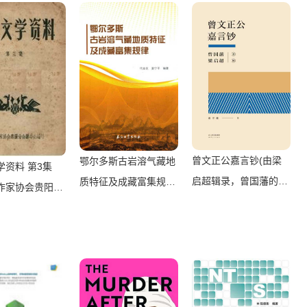
出版社 1985）
编写组， 胡大奎
社 2006）
 胡大奎）（北
等教育出版社
曾文正公嘉言钞(由梁
鄂尔多斯古岩溶气藏地
学资料 第3集
启超辑录，曾国藩的人
质特征及成藏富集规律
作家协会贵阳分
生经验，处处体现经世
（代金友，晏宁平编
会编）（中国作
致用之思想)(果麦经典)
著， 代金友， 晏宁平
贵阳分会筹委会
（曾国藩 & 梁启超）
编著， 代金友， 晏宁
9）
（云南人民出版社
平）（北京：石油工业
2016）
出版社 2016）