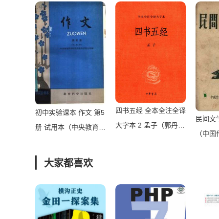
文教材
主编，
京：高
1989）
四书五经 全本全注全译
初中实验课本 作文 第5
民间文
大字本 2 孟子（郭丹译
册 试用本（中央教育科
（中国
注）（北京：中华书局
学研究所教改实验小组
会筹委
2019）
编）（北京：教育科学
大家都喜欢
家协会
出版社 1982）
印 195