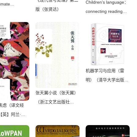
Children’s language：
imate
版（张贤达）
connecting reading，
er，
writing， and
diate &
talk（Judith Wells
ed Guides to
Lindfors）（Teachers
 C#
College Press 2008）
mming Quickly
ence（Mark
机器学习与应用（雷
）（2022）
明）（清华大学出版社
2019）
张天翼小说（张天翼）
（浙江文艺出版社
焦虑（译文经
2010）
【英】阿兰·德
Shanghai
tion Publishing