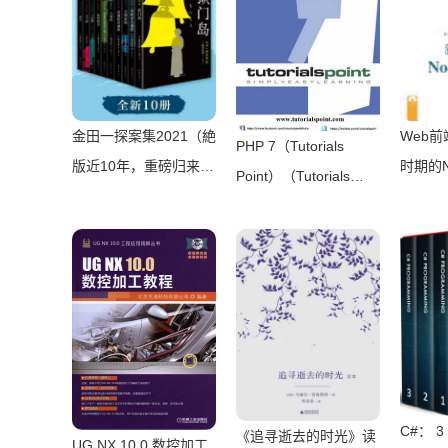
金田一探案集2021（絶
Web
PHP 7（Tutorials
版近10年，重磅归来！
时期的N
Point）（Tutorials
推理高峰典范，江户川
（李锴
Point 2016）
乱步、青山刚昌推荐。
版社 2
惊骇悬念+诡秘人性，
入坑推理佳选，一套10
本过足瘾！精美和风装
帧，日本系列销量超
5500万册）（横沟正
史）（壹页科技
C#： 3 
《追寻逝去的时光》读
2021）
UG NX 10.0 数控加工