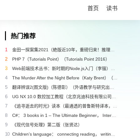
首页
读书
热门推荐
1
金田一探案集2021（絶版近10年，重磅归来！推理高峰典范，江户川乱步、青山刚昌推荐。惊骇悬念+诡秘人性，入坑推理佳选，一套10本过足瘾！精美和风装帧，日本系列销量超5500万册）（横沟正史）（壹页科技 2021）
2
PHP 7（Tutorials Point）（Tutorials Point 2016）
3
Web前端技术丛书：新时期的Node.js入门（李锴）（清华大学出版社 2017）
4
The Murder After the Night Before（Katy Brent）（HQ Digital 2024）
5
翻译辨误2(图文版)（陈德彰）（外语教学与研究出版社 2011）
6
UG NX 10.0 数控加工教程（北京兆迪科技有限公司）（机械工业出版社 2016）
7
《追寻逝去的时光》读本（最通透的普鲁斯特译本，“大跨度”节选七卷本，一字不易；附赠《普罗斯特纸上展览》）（【法】马塞尔•普鲁斯特，周克希译）（广西师范大学出版社 2015）
8
C#： 3 books in 1 – The Ultimate Beginner， Intermediate & Advanced Guides to Master C# Programming Quickly with No Experience（Mark Reed）（2022）
9
《现代信号处理》第二版（张贤达）
10
Children’s language： connecting reading， writing， and talk（Judith Wells Lindfors）（Teachers College Press 2008）