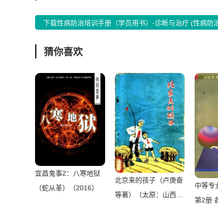
下载性病防治培训手册（学员用书）-诊断与治疗 (性病防治
猜你喜欢
宜昌鬼事2：八寒地狱
北京来的孩子（卢庚奋
中等专
（蛇从革）（2016）
等著）（太原：山西人
第2册
民出版社 1975）
（全国