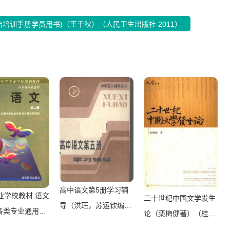
培训手册学员用书)（王千秋）（人民卫生出版社 2011）
高中语文第5册学习辅
业学校教材 语文
二十世纪中国文学发生
导（洪珏，苏运钦编
 各类专业通用
论（栾梅健著）（桂
写）（南宁：广西人民
中等专业学校语
林：广西师范大学出版