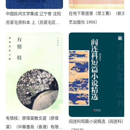
在地下管道里（常工著）（新文
中国民间文学集成 辽宁卷 沈阳
艺出版社 1956）
苏家屯资料本 上（苏家屯区民
间文学三套集成领导小组编）
（苏家屯区民间文学三套集成领
导小组 1986）
有情枝：廖偉棠散文選（廖偉
阎连科短篇小说精选（阎连科）
棠）（中華書局（香港）有限公