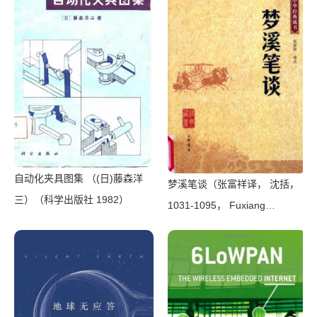
自动化夹具图集 （(日)藤森洋
梦溪笔谈（张富祥译， 沈括，
三）（科学出版社 1982）
1031-1095， Fuxiang
Zhang）（北京：中华书局
2009）