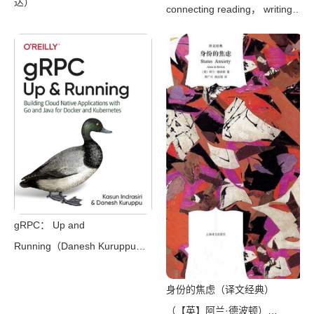
达）
connecting reading， writing，
and talk（Judith Wells
Lindfors）（Teachers College
Press 2008）
gRPC： Up and
Running（Danesh Kuruppu，
Kasun Indrasiri）（O’Reilly
Media 2020）
身份的焦虑（译文经典）
（【英】阿兰·德波顿）