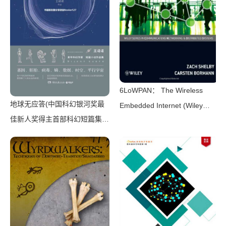
6LoWPAN： The Wireless
地球无应答(中国科幻银河奖最
Embedded Internet (Wiley
佳新人奖得主首部科幻短篇集！
Series on Communications
改良基因会不会带来灾难？置身
Networking & Distributed
未来，看时间空间合伙变魔
Systems)（Zach Shelby，
术！)（王诺诺 [王诺诺]）（湖
Carsten Bormann）（Wiley
南文艺出版社 2019）
2010）