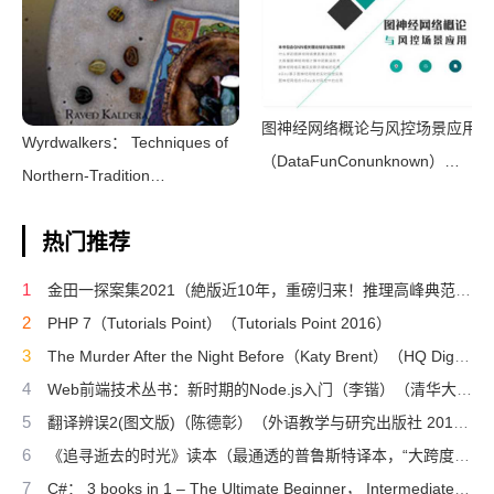
图神经网络概论与风控场景应用
Wyrdwalkers： Techniques of
（DataFunConunknown）
Northern-Tradition
（DataFunCon 2022）
Shamanism（Raven
热门推荐
Kaldera）（2013）
1
金田一探案集2021（絶版近10年，重磅归来！推理高峰典范，江户川乱步、青山刚昌推荐。惊骇悬念+诡秘人性，入坑推理佳选，一套10本过足瘾！精美和风装帧，日本系列销量超5500万册）（横沟正史）（壹页科技 2021）
2
PHP 7（Tutorials Point）（Tutorials Point 2016）
3
The Murder After the Night Before（Katy Brent）（HQ Digital 2024）
4
Web前端技术丛书：新时期的Node.js入门（李锴）（清华大学出版社 2017）
5
翻译辨误2(图文版)（陈德彰）（外语教学与研究出版社 2011）
6
《追寻逝去的时光》读本（最通透的普鲁斯特译本，“大跨度”节选七卷本，一字不易；附赠《普罗斯特纸上展览》）（【法】马塞尔•普鲁斯特，周克希译）（广西师范大学出版社 2015）
7
C#： 3 books in 1 – The Ultimate Beginner， Intermediate & Advanced Guides to Master C# Programming Quickly with No Experience（Mark Reed）（2022）