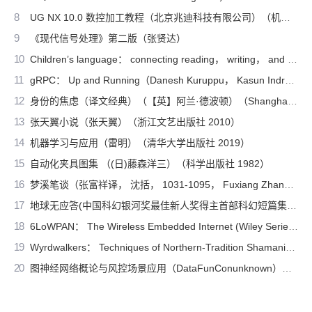
8
UG NX 10.0 数控加工教程（北京兆迪科技有限公司）（机械工业出版社 2016）
9
《现代信号处理》第二版（张贤达）
10
Children’s language： connecting reading， writing， and talk（Judith Wells Lindfors）（Teachers College Press 2008）
11
gRPC： Up and Running（Danesh Kuruppu， Kasun Indrasiri）（O’Reilly Media 2020）
12
身份的焦虑（译文经典）（【英】阿兰·德波顿）（Shanghai Translation Publishing House 2018）
13
张天翼小说（张天翼）（浙江文艺出版社 2010）
14
机器学习与应用（雷明）（清华大学出版社 2019）
15
自动化夹具图集 （(日)藤森洋三）（科学出版社 1982）
16
梦溪笔谈（张富祥译， 沈括， 1031-1095， Fuxiang Zhang）（北京：中华书局 2009）
17
地球无应答(中国科幻银河奖最佳新人奖得主首部科幻短篇集！改良基因会不会带来灾难？置身未来，看时间空间合伙变魔术！)（王诺诺 [王诺诺]）（湖南文艺出版社 2019）
18
6LoWPAN： The Wireless Embedded Internet (Wiley Series on Communications Networking & Distributed Systems)（Zach Shelby， Carsten Bormann）（Wiley 2010）
19
Wyrdwalkers： Techniques of Northern-Tradition Shamanism（Raven Kaldera）（2013）
20
图神经网络概论与风控场景应用（DataFunConunknown）（DataFunCon 2022）