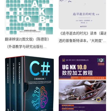
《追寻逝去的时光》读本（最通
翻译辨误2(图文版)（陈德彰）
透的普鲁斯特译本，“大跨度”节
（外语教学与研究出版社
选七卷本，一字不易；附赠《普
2011）
罗斯特纸上展览》）（【法】马
塞尔•普鲁斯特，周克希译）
（广西师范大学出版社 2015）