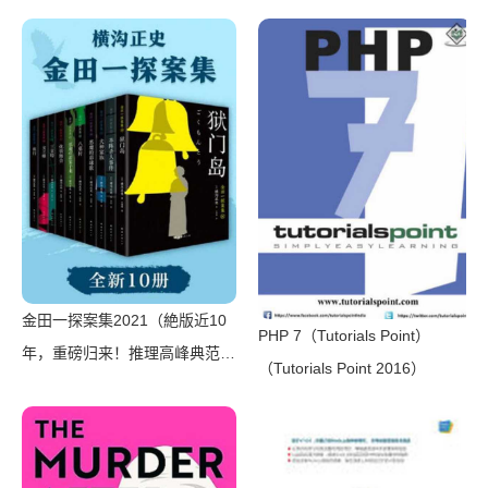
金田一探案集2021（絶版近10
PHP 7（Tutorials Point）
年，重磅归来！推理高峰典范，
（Tutorials Point 2016）
江户川乱步、青山刚昌推荐。惊
骇悬念+诡秘人性，入坑推理佳
选，一套10本过足瘾！精美和
风装帧，日本系列销量超5500