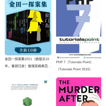
金田一探案集2021（絶版近10
PHP 7（Tutorials Point）
年，重磅归来！推理高峰典范，
（Tutorials Point 2016）
江户川乱步、青山刚昌推荐。惊
骇悬念+诡秘人性，入坑推理佳
选，一套10本过足瘾！精美和
风装帧，日本系列销量超5500
万册）（横沟正史）（壹页科技