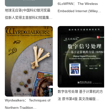
6LoWPAN： The Wireless
地球无应答(中国科幻银河奖最
Embedded Internet (Wiley
佳新人奖得主首部科幻短篇集！
Series on Communications
改良基因会不会带来灾难？置身
Networking & Distributed
未来，看时间空间合伙变魔
Systems)（Zach Shelby，
术！)（王诺诺 [王诺诺]）（湖
Carsten Bormann）（Wiley
南文艺出版社 2019）
2010）
数字信号处理 基于计算机的方
法 原书第4版 英文改编版
Wyrdwalkers： Techniques of
（（美）桑吉特·米特拉著；阔
Northern-Tradition