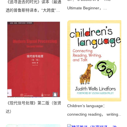
《追寻逝去的时光》读本（最通
Ultimate Beginner，
透的普鲁斯特译本，“大跨度”节
Intermediate & Advanced
选七卷本，一字不易；附赠《普
Guides to Master C#
罗斯特纸上展览》）（【法】马
Programming Quickly with No
塞尔•普鲁斯特，周克希译）
Experience（Mark Reed）
（广西师范大学出版社 2015）
（2022）
《现代信号处理》第二版（张贤
Children’s language：
达）
connecting reading， writing，
and talk（Judith Wells