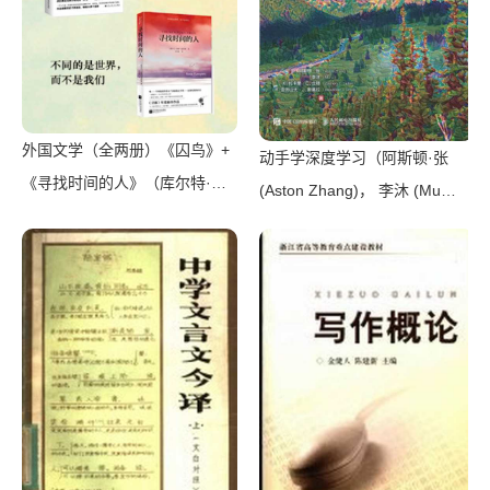
外国文学（全两册）《囚鸟》+
动手学深度学习（阿斯顿·张
《寻找时间的人》（库尔特·冯
(Aston Zhang)， 李沐 (Mu
内古特 & 凯特·汤普森）（酷威
Li)， 扎卡里·C. 立顿 (Zachary
文化 2019）
C. Lipton)， 亚历山大·J. 斯莫
拉 (Alexander J. Smola)）（人
民邮电出版社 2019）