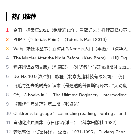
永红改编）（北京：电子工业出
Shamanism（Raven
版社 2011）
热门推荐
Kaldera）（2013）
1
金田一探案集2021（絶版近10年，重磅归来！推理高峰典范，江户川乱步、青山刚昌推荐。惊骇悬念+诡秘人性，入坑推理佳选，一套10本过足瘾！精美和风装帧，日本系列销量超5500万册）（横沟正史）（壹页科技 2021）
2
PHP 7（Tutorials Point）（Tutorials Point 2016）
3
Web前端技术丛书：新时期的Node.js入门（李锴）（清华大学出版社 2017）
4
The Murder After the Night Before（Katy Brent）（HQ Digital 2024）
5
翻译辨误2(图文版)（陈德彰）（外语教学与研究出版社 2011）
6
UG NX 10.0 数控加工教程（北京兆迪科技有限公司）（机械工业出版社 2016）
7
《追寻逝去的时光》读本（最通透的普鲁斯特译本，“大跨度”节选七卷本，一字不易；附赠《普罗斯特纸上展览》）（【法】马塞尔•普鲁斯特，周克希译）（广西师范大学出版社 2015）
8
C#： 3 books in 1 – The Ultimate Beginner， Intermediate & Advanced Guides to Master C# Programming Quickly with No Experience（Mark Reed）（2022）
9
《现代信号处理》第二版（张贤达）
10
Children’s language： connecting reading， writing， and talk（Judith Wells Lindfors）（Teachers College Press 2008）
11
自动化夹具图集 （(日)藤森洋三）（科学出版社 1982）
12
梦溪笔谈（张富祥译， 沈括， 1031-1095， Fuxiang Zhang）（北京：中华书局 2009）