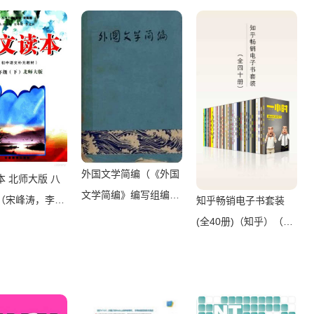
出版社 2015）
外国文学简编（《外国
本 北师大版 八
文学简编》编写组编
（宋峰涛，李凌
知乎畅销电子书套装
辑）（《外国文学简
主编）（兰州：
(全40册)（知乎）（浙
编》编写组 1974）
育出版社
江出版集团数字传媒有
限公司 2017）