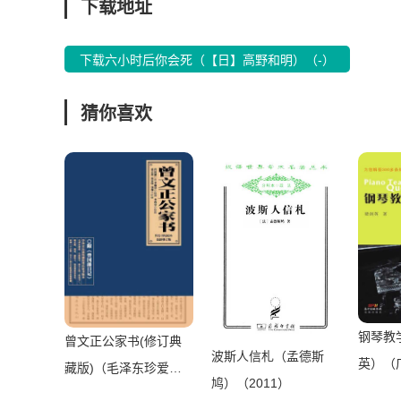
下载地址
下载六小时后你会死（【日】高野和明）（-）
猜你喜欢
钢琴教
曾文正公家书(修订典
波斯人信札（孟德斯
英）（
藏版)（毛泽东珍爱一
鸠）（2011）
团，花
生的版本、蒋介石的枕