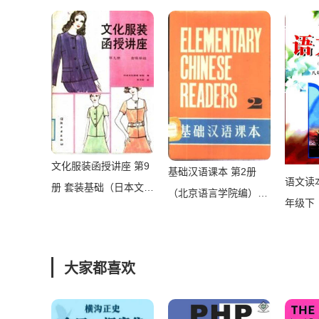
2011）
边书，梁启超、胡适、
徐特立、莫言等人推崇
备至）（曾国藩）（中
国华侨出版社 2012）
文化服装函授讲座 第9
基础汉语课本 第2册
语文读
册 套装基础（日本文化
（北京语言学院编）
年级下
服装学院编；张文斌
（北京：外文出版社
云本册
译）（北京：纺织工业
1980）
甘肃教
出版社 1986）
大家都喜欢
2006）