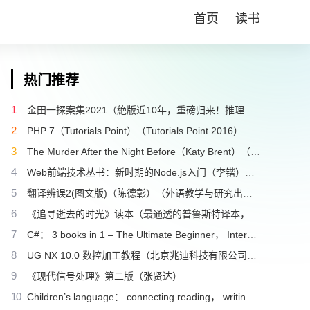
首页
读书
热门推荐
1
金田一探案集2021（絶版近10年，重磅归来！推理高峰典范，江户川乱步、青山刚昌推荐。惊骇悬念+诡秘人性，入坑推理佳选，一套10本过足瘾！精美和风装帧，日本系列销量超5500万册）（横沟正史）（壹页科技 2021）
2
PHP 7（Tutorials Point）（Tutorials Point 2016）
3
The Murder After the Night Before（Katy Brent）（HQ Digital 2024）
4
Web前端技术丛书：新时期的Node.js入门（李锴）（清华大学出版社 2017）
5
翻译辨误2(图文版)（陈德彰）（外语教学与研究出版社 2011）
6
《追寻逝去的时光》读本（最通透的普鲁斯特译本，“大跨度”节选七卷本，一字不易；附赠《普罗斯特纸上展览》）（【法】马塞尔•普鲁斯特，周克希译）（广西师范大学出版社 2015）
7
C#： 3 books in 1 – The Ultimate Beginner， Intermediate & Advanced Guides to Master C# Programming Quickly with No Experience（Mark Reed）（2022）
8
UG NX 10.0 数控加工教程（北京兆迪科技有限公司）（机械工业出版社 2016）
9
《现代信号处理》第二版（张贤达）
10
Children’s language： connecting reading， writing， and talk（Judith Wells Lindfors）（Teachers College Press 2008）