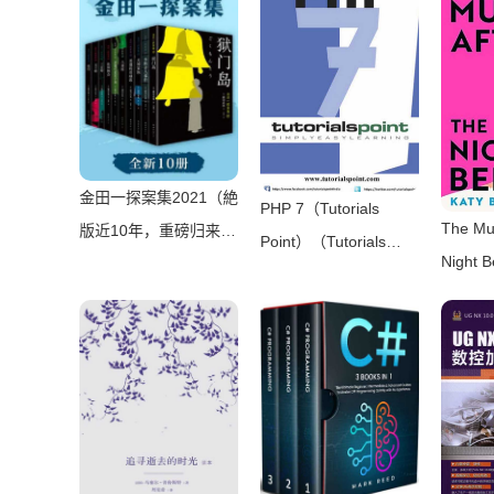
金田一探案集2021（絶
PHP 7（Tutorials
The Mur
版近10年，重磅归来！
Point）（Tutorials
Night 
推理高峰典范，江户川
Point 2016）
Brent）
乱步、青山刚昌推荐。
2024）
惊骇悬念+诡秘人性，
入坑推理佳选，一套10
本过足瘾！精美和风装
帧，日本系列销量超
5500万册）（横沟正