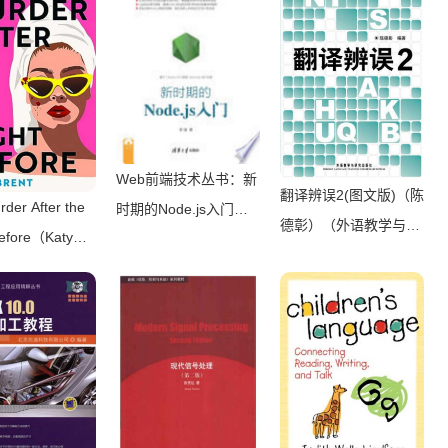
Web前端技术丛书：新
翻译辨误2(图文版)（陈
der After the
时期的Node.js入门
德彰）（外语教学与研
Before（Katy
（李锴）（清华大学出
究出版社 2011）
（HQ Digital
版社 2017）