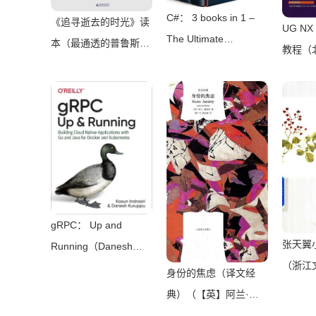
史）（壹页科技
C#： 3 books in 1 –
《追寻逝去的时光》读
2021）
UG NX
The Ultimate
本（最通透的普鲁斯特
教程（
Beginner，
译本，“大跨度”节选七
限公司
Intermediate &
卷本，一字不易；附赠
版社 2
Advanced Guides to
《普罗斯特纸上展
Master C#
览》）（【法】马塞尔
Programming Quickly
•普鲁斯特，周克希
with No
译）（广西师范大学出
Experience（Mark
版社 2015）
Reed）（2022）
gRPC： Up and
张天翼
Running（Danesh
（浙江
Kuruppu， Kasun
身份的焦虑（译文经
2010）
Indrasiri）（O’Reilly
典）（【英】阿兰·德
Media 2020）
波顿）（Shanghai