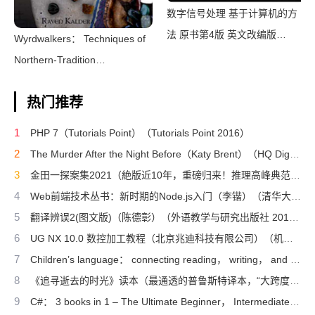
数字信号处理 基于计算机的方
法 原书第4版 英文改编版
Wyrdwalkers： Techniques of
（（美）桑吉特·米特拉著；阔
Northern-Tradition
永红改编）（北京：电子工业出
Shamanism（Raven
版社 2011）
热门推荐
Kaldera）（2013）
1
PHP 7（Tutorials Point）（Tutorials Point 2016）
2
The Murder After the Night Before（Katy Brent）（HQ Digital 2024）
3
金田一探案集2021（絶版近10年，重磅归来！推理高峰典范，江户川乱步、青山刚昌推荐。惊骇悬念+诡秘人性，入坑推理佳选，一套10本过足瘾！精美和风装帧，日本系列销量超5500万册）（横沟正史）（壹页科技 2021）
4
Web前端技术丛书：新时期的Node.js入门（李锴）（清华大学出版社 2017）
5
翻译辨误2(图文版)（陈德彰）（外语教学与研究出版社 2011）
6
UG NX 10.0 数控加工教程（北京兆迪科技有限公司）（机械工业出版社 2016）
7
Children’s language： connecting reading， writing， and talk（Judith Wells Lindfors）（Teachers College Press 2008）
8
《追寻逝去的时光》读本（最通透的普鲁斯特译本，“大跨度”节选七卷本，一字不易；附赠《普罗斯特纸上展览》）（【法】马塞尔•普鲁斯特，周克希译）（广西师范大学出版社 2015）
9
C#： 3 books in 1 – The Ultimate Beginner， Intermediate & Advanced Guides to Master C# Programming Quickly with No Experience（Mark Reed）（2022）