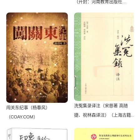
（开封：河南教育出版社
（上海译文出版社 2018）
1983）
洗冤集录译注（宋慈著 高随
闯关东纪事（杨春风）
捷、祝林森译注）（上海古籍出
（COAY.COM）
版社 2014）