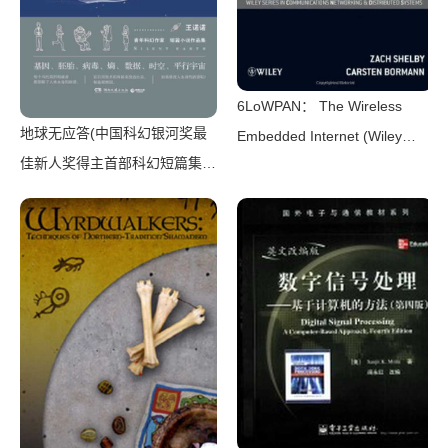
6LoWPAN： The Wireless
地球无应答(中国科幻银河奖最
Embedded Internet (Wiley
佳新人奖得主首部科幻短篇集！
Series on Communications
改良基因会不会带来灾难？置身
Networking & Distributed
未来，看时间空间合伙变魔
Systems)（Zach Shelby，
术！)（王诺诺 [王诺诺]）（湖
Carsten Bormann）（Wiley
南文艺出版社 2019）
2010）