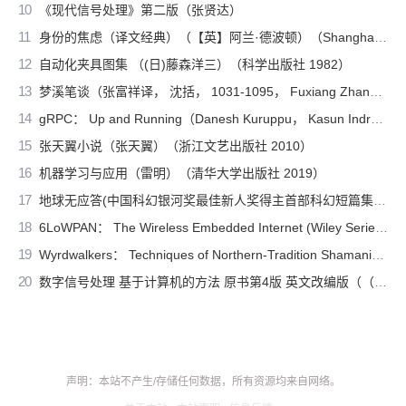
10
《现代信号处理》第二版（张贤达）
11
身份的焦虑（译文经典）（【英】阿兰·德波顿）（Shanghai Translation Publishing House 2018）
12
自动化夹具图集 （(日)藤森洋三）（科学出版社 1982）
13
梦溪笔谈（张富祥译， 沈括， 1031-1095， Fuxiang Zhang）（北京：中华书局 2009）
14
gRPC： Up and Running（Danesh Kuruppu， Kasun Indrasiri）（O’Reilly Media 2020）
15
张天翼小说（张天翼）（浙江文艺出版社 2010）
16
机器学习与应用（雷明）（清华大学出版社 2019）
17
地球无应答(中国科幻银河奖最佳新人奖得主首部科幻短篇集！改良基因会不会带来灾难？置身未来，看时间空间合伙变魔术！)（王诺诺 [王诺诺]）（湖南文艺出版社 2019）
18
6LoWPAN： The Wireless Embedded Internet (Wiley Series on Communications Networking & Distributed Systems)（Zach Shelby， Carsten Bormann）（Wiley 2010）
19
Wyrdwalkers： Techniques of Northern-Tradition Shamanism（Raven Kaldera）（2013）
20
数字信号处理 基于计算机的方法 原书第4版 英文改编版（（美）桑吉特·米特拉著；阔永红改编）（北京：电子工业出版社 2011）
声明：本站不产生/存储任何数据，所有资源均来自网络。