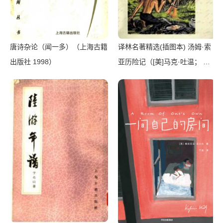
唐诗杂论（闻一多）（上海古籍
译林名著精选(插图本) 汤姆·索
出版社 1998）
亚历险记（[美]马克·吐温； 朱
建迅，郑康译）（南京：译林出
版社 2011）