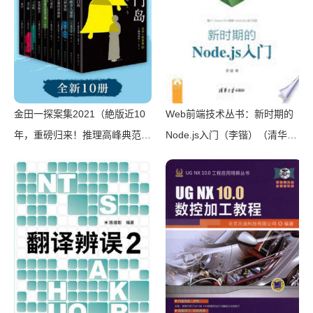
金田一探案集2021（絶版近10
Web前端技术丛书：新时期的
年，重磅归来！推理高峰典范，
Node.js入门（李锴）（清华大
江户川乱步、青山刚昌推荐。惊
学出版社 2017）
骇悬念+诡秘人性，入坑推理佳
选，一套10本过足瘾！精美和
风装帧，日本系列销量超5500
万册）（横沟正史）（壹页科技
2021）