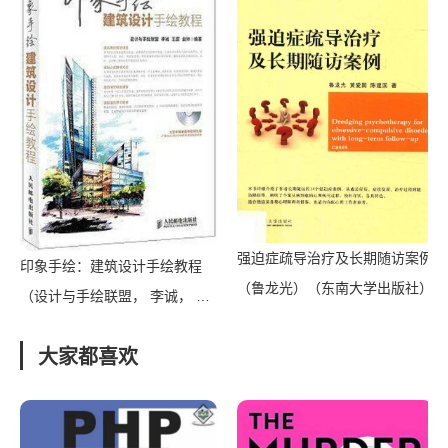
强迫症疏导治疗及长期随访案例
印象手绘：建筑设计手绘教程
（鲁龙光）（东南大学出版社）
（设计与手绘联盟， 李诚， 王
超， 赵帅， ）（人民邮电出版
大家都喜欢
社 2013）