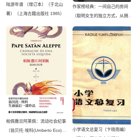
陆游年谱 （增订本）（于北山
作家榜经典：一间自己的房间
著）（上海古籍出版社 1985）
（聪明女生的独立方式，从拥有
一间自己的房间开始！女性觉醒
必读） (大星文化出品)（维吉尼
亚·伍尔夫 [维吉尼亚·伍尔夫]）
（陈芮 2019）
帕佩撒旦阿莱佩：流动社会纪事
小学语文总复习（卞晓雨编）
（翁贝托·埃科(Umberto Eco)）