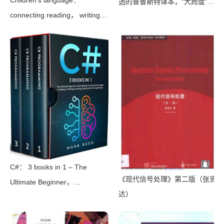
Children’s language：
透的普鲁斯特译本，“大跨度”节
connecting reading， writing，
选七卷本，一字不易；附赠《普
and talk（Judith Wells
罗斯特纸上展览》）（【法】马
Lindfors）（Teachers College
塞尔•普鲁斯特，周克希译）
Press 2008）
（广西师范大学出版社 2015）
C#： 3 books in 1 – The
《现代信号处理》第二版（张贤
Ultimate Beginner，
达）
Intermediate & Advanced
Guides to Master C#