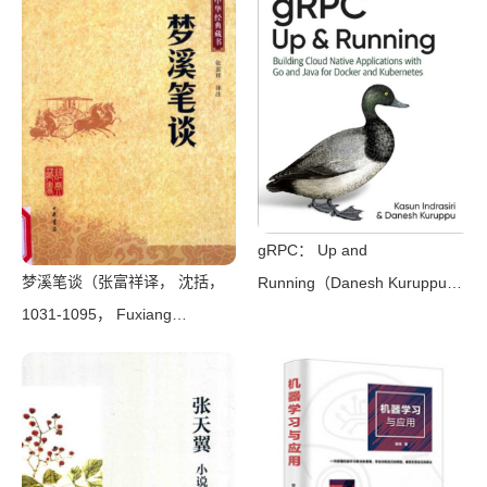
gRPC： Up and
梦溪笔谈（张富祥译， 沈括，
Running（Danesh Kuruppu，
1031-1095， Fuxiang
Kasun Indrasiri）（O’Reilly
Zhang）（北京：中华书局
Media 2020）
2009）