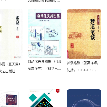
connecting reading，
译本，“大跨度”节选七
writing， and
卷本，一字不易；附赠
talk（Judith Wells
《普罗斯特纸上展
Lindfors）（Teachers
览》）（【法】马塞尔
College Press 2008）
•普鲁斯特，周克希
译）（广西师范大学出
版社 2015）
自动化夹具图集 （(日)
梦溪笔谈（张富祥译，
小说（张天翼）
藤森洋三）（科学出版
沈括， 1031-1095，
文艺出版社
社 1982）
Fuxiang Zhang）（北
京：中华书局 2009）