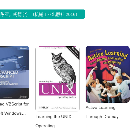
陈亚，杨德宇）（机械工业出版社 2016）
d VBScript for
Active Learning
oft Windows
Learning the UNIX
Through Drama，
strators.（Don
Operating
Podcasting， and
 Jeffery
System（Jerry Peek，
Puppetry（Kristin