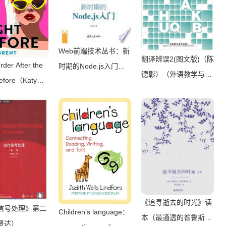
Web前端技术丛书：新
翻译辨误2(图文版)（陈
der After the
时期的Node.js入门
德彰）（外语教学与研
Before（Katy
（李锴）（清华大学出
究出版社 2011）
（HQ Digital
版社 2017）
《追寻逝去的时光》读
信号处理》第二
Children’s language：
本（最通透的普鲁斯特
贤达）