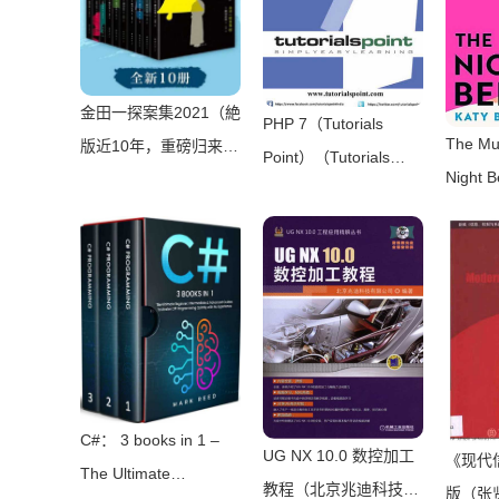
（O’Reilly Media
2019）
金田一探案集2021（絶
PHP 7（Tutorials
The Mur
版近10年，重磅归来！
Point）（Tutorials
Night 
推理高峰典范，江户川
Point 2016）
Brent）
乱步、青山刚昌推荐。
2024）
惊骇悬念+诡秘人性，
入坑推理佳选，一套10
本过足瘾！精美和风装
帧，日本系列销量超
5500万册）（横沟正
史）（壹页科技
C#： 3 books in 1 –
2021）
UG NX 10.0 数控加工
《现代
The Ultimate
教程（北京兆迪科技有
版（张