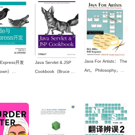
（Independely
Grace Todino-
Fontichiaro）
hed 2006）
Gonguet， John
（Libraries Unlimited
Strang）（O’Reilly
2007）
Media 2002）
Java For Artists： The
Express开发
Java Servlet & JSP
Art， Philosophy，
nown）
Cookbook（Bruce W.
And Science Of
5）
Perry）（O’Reilly
Object-Oriented
Media 2003）
Programming（Miller
Rick）（2006）