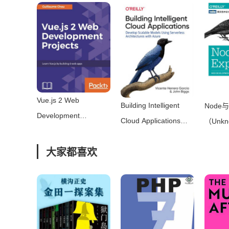
Practical Software
Hicks）
Computational， and
Development using
Publis
Theoretical
UML and
Perspectives (Studies
Java（Timothy
in Natural Language
Lethbridge， Robert
Processing)（David R.
Laganiere）
Dowty， Lauri
（McGraw-Hill
Vue.js 2 Web
Building Intelligent
Node与
Karttunen， Arnold M.
Science Engineering
Development
Cloud Applications：
（Unk
Zwicky）（CUP
Math 2005）
Projects： Learn
Develop Scalable
（201
1985）
Vue.js by building 6
大家都喜欢
Models Using
web apps（Guillaume
Serverless
Chau）（Packt
Architectures with
Publishing – ebooks
Azure（Vicente
Account 2017）
Herrera García，
John Biggs）