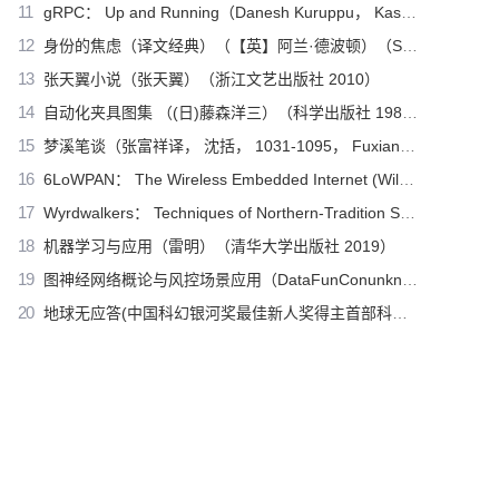
11
gRPC： Up and Running（Danesh Kuruppu， Kasun Indrasiri）（O’Reilly Media 2020）
12
身份的焦虑（译文经典）（【英】阿兰·德波顿）（Shanghai Translation Publishing House 2018）
13
张天翼小说（张天翼）（浙江文艺出版社 2010）
14
自动化夹具图集 （(日)藤森洋三）（科学出版社 1982）
15
梦溪笔谈（张富祥译， 沈括， 1031-1095， Fuxiang Zhang）（北京：中华书局 2009）
16
6LoWPAN： The Wireless Embedded Internet (Wiley Series on Communications Networking & Distributed Systems)（Zach Shelby， Carsten Bormann）（Wiley 2010）
17
Wyrdwalkers： Techniques of Northern-Tradition Shamanism（Raven Kaldera）（2013）
18
机器学习与应用（雷明）（清华大学出版社 2019）
19
图神经网络概论与风控场景应用（DataFunConunknown）（DataFunCon 2022）
20
地球无应答(中国科幻银河奖最佳新人奖得主首部科幻短篇集！改良基因会不会带来灾难？置身未来，看时间空间合伙变魔术！)（王诺诺 [王诺诺]）（湖南文艺出版社 2019）