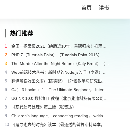
首页
读书
热门推荐
1
金田一探案集2021（絶版近10年，重磅归来！推理高峰典范，江户川乱步、青山刚昌推荐。惊骇悬念+诡秘人性，入坑推理佳选，一套10本过足瘾！精美和风装帧，日本系列销量超5500万册）（横沟正史）（壹页科技 2021）
2
PHP 7（Tutorials Point）（Tutorials Point 2016）
3
The Murder After the Night Before（Katy Brent）（HQ Digital 2024）
4
Web前端技术丛书：新时期的Node.js入门（李锴）（清华大学出版社 2017）
5
翻译辨误2(图文版)（陈德彰）（外语教学与研究出版社 2011）
6
C#： 3 books in 1 – The Ultimate Beginner， Intermediate & Advanced Guides to Master C# Programming Quickly with No Experience（Mark Reed）（2022）
7
UG NX 10.0 数控加工教程（北京兆迪科技有限公司）（机械工业出版社 2016）
8
《现代信号处理》第二版（张贤达）
9
Children’s language： connecting reading， writing， and talk（Judith Wells Lindfors）（Teachers College Press 2008）
10
《追寻逝去的时光》读本（最通透的普鲁斯特译本，“大跨度”节选七卷本，一字不易；附赠《普罗斯特纸上展览》）（【法】马塞尔•普鲁斯特，周克希译）（广西师范大学出版社 2015）