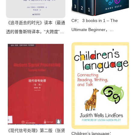
C#： 3 books in 1 – The
《追寻逝去的时光》读本（最通
Ultimate Beginner，
透的普鲁斯特译本，“大跨度”节
Intermediate & Advanced
选七卷本，一字不易；附赠《普
Guides to Master C#
罗斯特纸上展览》）（【法】马
Programming Quickly with No
塞尔•普鲁斯特，周克希译）
Experience（Mark Reed）
（广西师范大学出版社 2015）
（2022）
《现代信号处理》第二版（张贤
Children’s language：