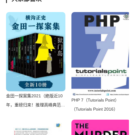
Examples in Java（Emil
Koutanov）（2021）
金田一探案集2021（絶版近10
PHP 7（Tutorials Point）
年，重磅归来！推理高峰典范，
（Tutorials Point 2016）
江户川乱步、青山刚昌推荐。惊
骇悬念+诡秘人性，入坑推理佳
选，一套10本过足瘾！精美和