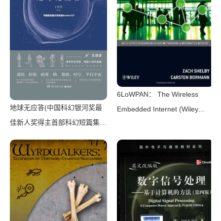
6LoWPAN： The Wireless
地球无应答(中国科幻银河奖最
Embedded Internet (Wiley
佳新人奖得主首部科幻短篇集！
Series on Communications
改良基因会不会带来灾难？置身
Networking & Distributed
未来，看时间空间合伙变魔
Systems)（Zach Shelby，
术！)（王诺诺 [王诺诺]）（湖
Carsten Bormann）（Wiley
南文艺出版社 2019）
2010）