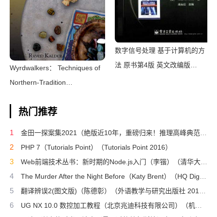
数字信号处理 基于计算机的方
法 原书第4版 英文改编版
Wyrdwalkers： Techniques of
（（美）桑吉特·米特拉著；阔
Northern-Tradition
永红改编）（北京：电子工业出
Shamanism（Raven
版社 2011）
热门推荐
Kaldera）（2013）
1
金田一探案集2021（絶版近10年，重磅归来！推理高峰典范，江户川乱步、青山刚昌推荐。惊骇悬念+诡秘人性，入坑推理佳选，一套10本过足瘾！精美和风装帧，日本系列销量超5500万册）（横沟正史）（壹页科技 2021）
2
PHP 7（Tutorials Point）（Tutorials Point 2016）
3
Web前端技术丛书：新时期的Node.js入门（李锴）（清华大学出版社 2017）
4
The Murder After the Night Before（Katy Brent）（HQ Digital 2024）
5
翻译辨误2(图文版)（陈德彰）（外语教学与研究出版社 2011）
6
UG NX 10.0 数控加工教程（北京兆迪科技有限公司）（机械工业出版社 2016）