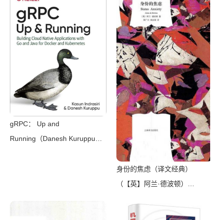
2009）
gRPC： Up and
Running（Danesh Kuruppu，
Kasun Indrasiri）（O’Reilly
Media 2020）
身份的焦虑（译文经典）
（【英】阿兰·德波顿）
（Shanghai Translation
Publishing House 2018）