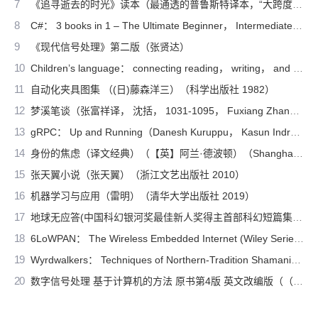
7
《追寻逝去的时光》读本（最通透的普鲁斯特译本，“大跨度”节选七卷本，一字不易；附赠《普罗斯特纸上展览》）（【法】马塞尔•普鲁斯特，周克希译）（广西师范大学出版社 2015）
8
C#： 3 books in 1 – The Ultimate Beginner， Intermediate & Advanced Guides to Master C# Programming Quickly with No Experience（Mark Reed）（2022）
9
《现代信号处理》第二版（张贤达）
10
Children’s language： connecting reading， writing， and talk（Judith Wells Lindfors）（Teachers College Press 2008）
11
自动化夹具图集 （(日)藤森洋三）（科学出版社 1982）
12
梦溪笔谈（张富祥译， 沈括， 1031-1095， Fuxiang Zhang）（北京：中华书局 2009）
13
gRPC： Up and Running（Danesh Kuruppu， Kasun Indrasiri）（O’Reilly Media 2020）
14
身份的焦虑（译文经典）（【英】阿兰·德波顿）（Shanghai Translation Publishing House 2018）
15
张天翼小说（张天翼）（浙江文艺出版社 2010）
16
机器学习与应用（雷明）（清华大学出版社 2019）
17
地球无应答(中国科幻银河奖最佳新人奖得主首部科幻短篇集！改良基因会不会带来灾难？置身未来，看时间空间合伙变魔术！)（王诺诺 [王诺诺]）（湖南文艺出版社 2019）
18
6LoWPAN： The Wireless Embedded Internet (Wiley Series on Communications Networking & Distributed Systems)（Zach Shelby， Carsten Bormann）（Wiley 2010）
19
Wyrdwalkers： Techniques of Northern-Tradition Shamanism（Raven Kaldera）（2013）
20
数字信号处理 基于计算机的方法 原书第4版 英文改编版（（美）桑吉特·米特拉著；阔永红改编）（北京：电子工业出版社 2011）