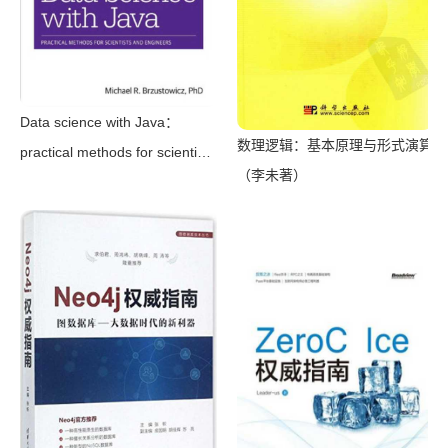
Data science with Java：
数理逻辑：基本原理与形式演算
practical methods for scientists
（李未著）
and engineers（Brzustowicz，
Michael R）（O’Reilly Media
2017）