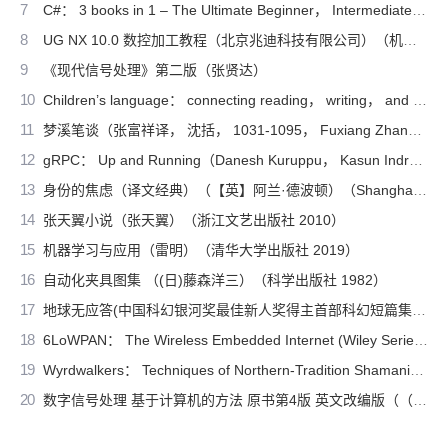
7
C#： 3 books in 1 – The Ultimate Beginner， Intermediate & Advanced Guides to Master C# Programming Quickly with No Experience（Mark Reed）（2022）
8
UG NX 10.0 数控加工教程（北京兆迪科技有限公司）（机械工业出版社 2016）
9
《现代信号处理》第二版（张贤达）
10
Children’s language： connecting reading， writing， and talk（Judith Wells Lindfors）（Teachers College Press 2008）
11
梦溪笔谈（张富祥译， 沈括， 1031-1095， Fuxiang Zhang）（北京：中华书局 2009）
12
gRPC： Up and Running（Danesh Kuruppu， Kasun Indrasiri）（O’Reilly Media 2020）
13
身份的焦虑（译文经典）（【英】阿兰·德波顿）（Shanghai Translation Publishing House 2018）
14
张天翼小说（张天翼）（浙江文艺出版社 2010）
15
机器学习与应用（雷明）（清华大学出版社 2019）
16
自动化夹具图集 （(日)藤森洋三）（科学出版社 1982）
17
地球无应答(中国科幻银河奖最佳新人奖得主首部科幻短篇集！改良基因会不会带来灾难？置身未来，看时间空间合伙变魔术！)（王诺诺 [王诺诺]）（湖南文艺出版社 2019）
18
6LoWPAN： The Wireless Embedded Internet (Wiley Series on Communications Networking & Distributed Systems)（Zach Shelby， Carsten Bormann）（Wiley 2010）
19
Wyrdwalkers： Techniques of Northern-Tradition Shamanism（Raven Kaldera）（2013）
20
数字信号处理 基于计算机的方法 原书第4版 英文改编版（（美）桑吉特·米特拉著；阔永红改编）（北京：电子工业出版社 2011）