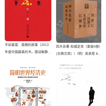
平如美棠：我俩的故事（2013
四大名著·权威定本（套装4册）
年度中国最美的书，感动柴静、
(古典文库)（（明）吴承恩 &
姚晨、朱赢椿的故事，一个普通
（明）施耐庵 & （明）罗贯中
中国家庭六十载的记忆，也记录
& （清）曹雪芹 & （清）高
下了中国人最美、最好的精神世
鹗）（浙江古籍出版社 2019）
界）（饶平如）（广西师范大学
出版社 2013）