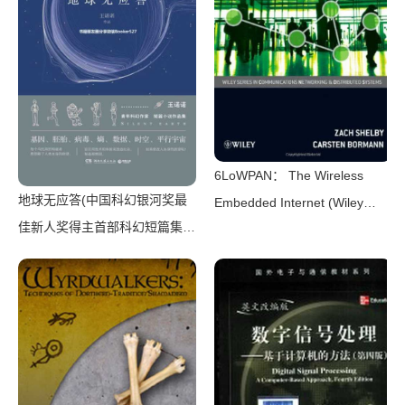
6LoWPAN： The Wireless
地球无应答(中国科幻银河奖最
Embedded Internet (Wiley
佳新人奖得主首部科幻短篇集！
Series on Communications
改良基因会不会带来灾难？置身
Networking & Distributed
未来，看时间空间合伙变魔
Systems)（Zach Shelby，
术！)（王诺诺 [王诺诺]）（湖
Carsten Bormann）（Wiley
南文艺出版社 2019）
2010）