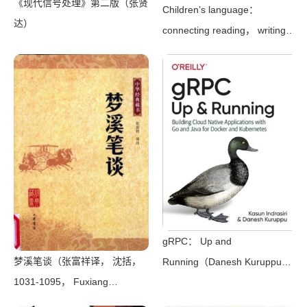
《现代信号处理》第二版（张贤
Children’s language：
达）
connecting reading， writing，
and talk（Judith Wells
Lindfors）（Teachers College
Press 2008）
gRPC： Up and
梦溪笔谈（张富祥译， 沈括，
Running（Danesh Kuruppu，
1031-1095， Fuxiang
Kasun Indrasiri）（O’Reilly
Zhang）（北京：中华书局
Media 2020）