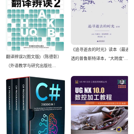
《追寻逝去的时光》读本（最通
翻译辨误2(图文版)（陈德彰）
透的普鲁斯特译本，“大跨度”节
（外语教学与研究出版社
选七卷本，一字不易；附赠《普
2011）
罗斯特纸上展览》）（【法】马
塞尔•普鲁斯特，周克希译）
（广西师范大学出版社 2015）