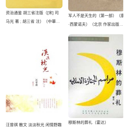
资治通鉴 胡三省注版（[宋] 司
军人不是天生的（第一部）（康
马光 著 ; 胡三省 注）（中華書
·西蒙诺夫）（北京 作家出版社
局 2013）
1965）
穆斯林的葬礼（霍达）
汪曾祺 散文 淡淡秋光 闲情野趣