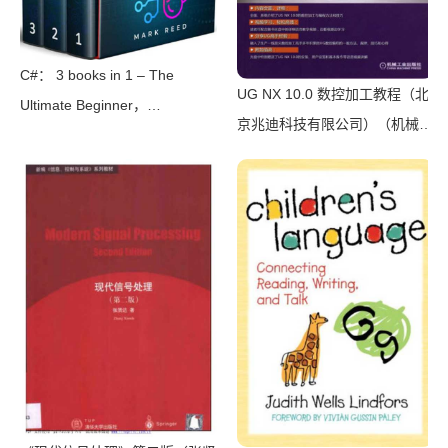
C#： 3 books in 1 – The
UG NX 10.0 数控加工教程（北
Ultimate Beginner，
京兆迪科技有限公司）（机械工
Intermediate & Advanced
业出版社 2016）
Guides to Master C#
Programming Quickly with No
Experience（Mark Reed）
（2022）