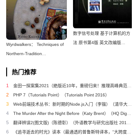
数字信号处理 基于计算机的方
法 原书第4版 英文改编版
Wyrdwalkers： Techniques of
（（美）桑吉特·米特拉著；阔
Northern-Tradition
永红改编）（北京：电子工业出
Shamanism（Raven
版社 2011）
热门推荐
Kaldera）（2013）
1
金田一探案集2021（絶版近10年，重磅归来！推理高峰典范，江户川乱步、青山刚昌推荐。惊骇悬念+诡秘人性，入坑推理佳选，一套10本过足瘾！精美和风装帧，日本系列销量超5500万册）（横沟正史）（壹页科技 2021）
2
PHP 7（Tutorials Point）（Tutorials Point 2016）
3
Web前端技术丛书：新时期的Node.js入门（李锴）（清华大学出版社 2017）
4
The Murder After the Night Before（Katy Brent）（HQ Digital 2024）
5
翻译辨误2(图文版)（陈德彰）（外语教学与研究出版社 2011）
6
《追寻逝去的时光》读本（最通透的普鲁斯特译本，“大跨度”节选七卷本，一字不易；附赠《普罗斯特纸上展览》）（【法】马塞尔•普鲁斯特，周克希译）（广西师范大学出版社 2015）