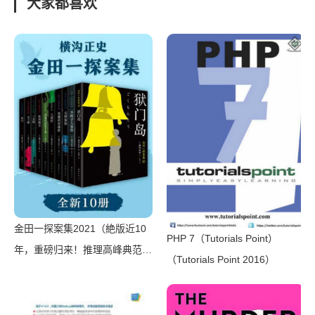
大家都喜欢
社 1985）
金田一探案集2021（絶版近10
PHP 7（Tutorials Point）
年，重磅归来！推理高峰典范，
（Tutorials Point 2016）
江户川乱步、青山刚昌推荐。惊
骇悬念+诡秘人性，入坑推理佳
选，一套10本过足瘾！精美和