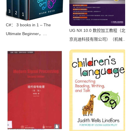
C#： 3 books in 1 – The
UG NX 10.0 数控加工教程（北
Ultimate Beginner，
京兆迪科技有限公司）（机械工
Intermediate & Advanced
业出版社 2016）
Guides to Master C#
Programming Quickly with No
Experience（Mark Reed）
（2022）