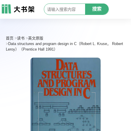
搜索
首页
读书
英文原版
Data structures and program design in C（Robert L. Kruse， Robert
Leroy）（Prentice Hall 1991）