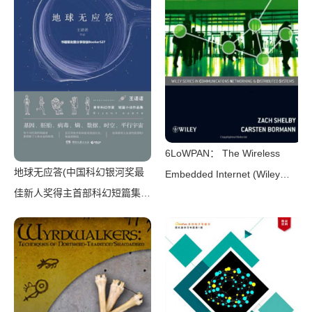
6LoWPAN： The Wireless
地球无应答(中国科幻银河奖最
Embedded Internet (Wiley
佳新人奖得主首部科幻短篇集！
Series on Communications
改良基因会不会带来灾难？置身
Networking & Distributed
未来，看时间空间合伙变魔
Systems)（Zach Shelby，
术！)（王诺诺 [王诺诺]）（湖
Carsten Bormann）（Wiley
南文艺出版社 2019）
2010）