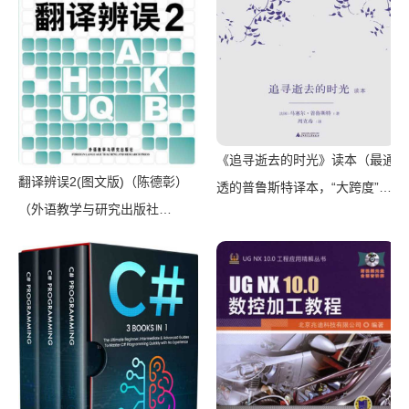
《追寻逝去的时光》读本（最通
翻译辨误2(图文版)（陈德彰）
透的普鲁斯特译本，“大跨度”节
（外语教学与研究出版社
选七卷本，一字不易；附赠《普
2011）
罗斯特纸上展览》）（【法】马
塞尔•普鲁斯特，周克希译）
（广西师范大学出版社 2015）