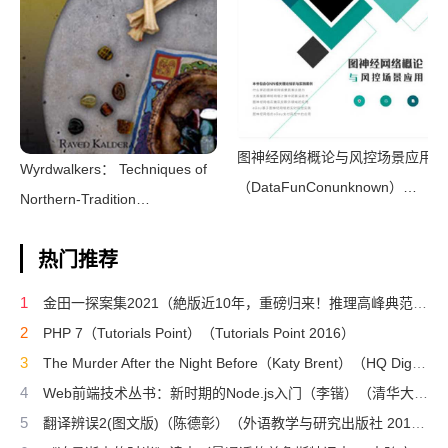
图神经网络概论与风控场景应用
Wyrdwalkers： Techniques of
（DataFunConunknown）
Northern-Tradition
（DataFunCon 2022）
Shamanism（Raven
热门推荐
Kaldera）（2013）
1
金田一探案集2021（絶版近10年，重磅归来！推理高峰典范，江户川乱步、青山刚昌推荐。惊骇悬念+诡秘人性，入坑推理佳选，一套10本过足瘾！精美和风装帧，日本系列销量超5500万册）（横沟正史）（壹页科技 2021）
2
PHP 7（Tutorials Point）（Tutorials Point 2016）
3
The Murder After the Night Before（Katy Brent）（HQ Digital 2024）
4
Web前端技术丛书：新时期的Node.js入门（李锴）（清华大学出版社 2017）
5
翻译辨误2(图文版)（陈德彰）（外语教学与研究出版社 2011）