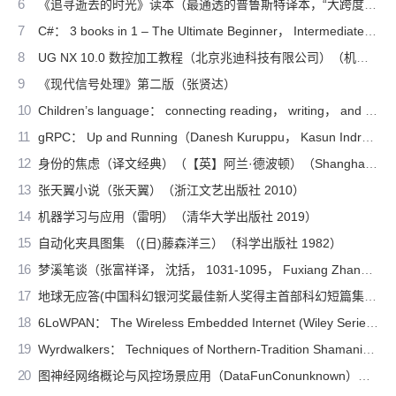
6
《追寻逝去的时光》读本（最通透的普鲁斯特译本，“大跨度”节选七卷本，一字不易；附赠《普罗斯特纸上展览》）（【法】马塞尔•普鲁斯特，周克希译）（广西师范大学出版社 2015）
7
C#： 3 books in 1 – The Ultimate Beginner， Intermediate & Advanced Guides to Master C# Programming Quickly with No Experience（Mark Reed）（2022）
8
UG NX 10.0 数控加工教程（北京兆迪科技有限公司）（机械工业出版社 2016）
9
《现代信号处理》第二版（张贤达）
10
Children’s language： connecting reading， writing， and talk（Judith Wells Lindfors）（Teachers College Press 2008）
11
gRPC： Up and Running（Danesh Kuruppu， Kasun Indrasiri）（O’Reilly Media 2020）
12
身份的焦虑（译文经典）（【英】阿兰·德波顿）（Shanghai Translation Publishing House 2018）
13
张天翼小说（张天翼）（浙江文艺出版社 2010）
14
机器学习与应用（雷明）（清华大学出版社 2019）
15
自动化夹具图集 （(日)藤森洋三）（科学出版社 1982）
16
梦溪笔谈（张富祥译， 沈括， 1031-1095， Fuxiang Zhang）（北京：中华书局 2009）
17
地球无应答(中国科幻银河奖最佳新人奖得主首部科幻短篇集！改良基因会不会带来灾难？置身未来，看时间空间合伙变魔术！)（王诺诺 [王诺诺]）（湖南文艺出版社 2019）
18
6LoWPAN： The Wireless Embedded Internet (Wiley Series on Communications Networking & Distributed Systems)（Zach Shelby， Carsten Bormann）（Wiley 2010）
19
Wyrdwalkers： Techniques of Northern-Tradition Shamanism（Raven Kaldera）（2013）
20
图神经网络概论与风控场景应用（DataFunConunknown）（DataFunCon 2022）