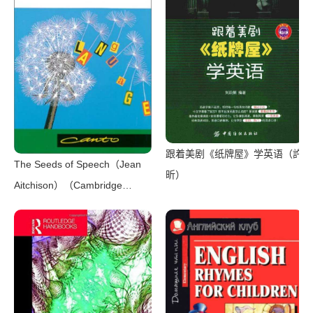
跟着美剧《纸牌屋》学英语（許
The Seeds of Speech（Jean
昕）
Aitchison）（Cambridge
University Press 1996）