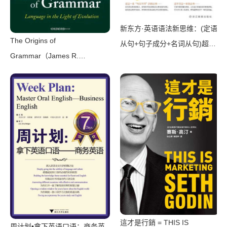
新东方·英语语法新思维：(定语
The Origins of
从句+句子成分+名词从句)超精
Grammar（James R.
解+语法难点妙解(套装共4册)
Hurford）（Oxford University
（张满胜）（浙江教育出版社
Press 2012）
2015）
這才是行銷 = THIS IS
周计划•拿下英语口语：商务英