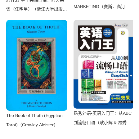
MARKETING（賽斯．高汀
语（任明星）（浙江大学出版社
(Seth Godin) 著 ; 徐立妍， 陳
2012）
冠吟 譯）（遠流出版事業股份
有限公司 2019）
昂秀外语•英语入门王：从ABC
The Book of Thoth (Egyptian
到流畅口语（耿小辉 & 昂秀外
Tarot)（Crowley Aleister）
语教学研究组 & Warren
（2019）