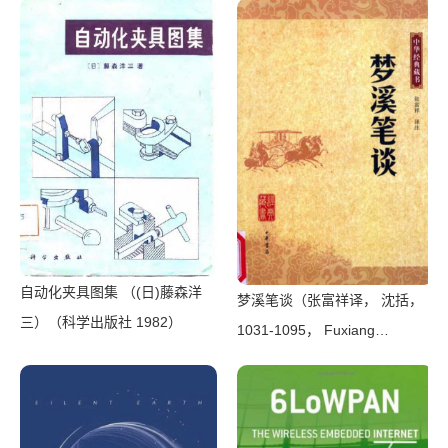
自动化夹具图集 （(日)藤森洋
梦溪笔谈（张富祥译， 沈括，
三）（科学出版社 1982）
1031-1095， Fuxiang
Zhang）（北京：中华书局
2009）