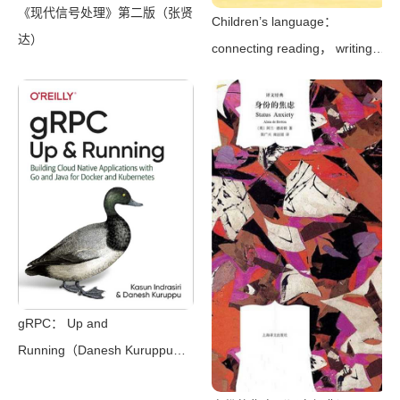
《现代信号处理》第二版（张贤
Children’s language：
达）
connecting reading， writing，
and talk（Judith Wells
Lindfors）（Teachers College
Press 2008）
gRPC： Up and
Running（Danesh Kuruppu，
Kasun Indrasiri）（O’Reilly