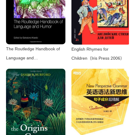
The Routledge Handbook of
English Rhymes for
Language and
Children（Iris Press 2006）
Humor（Salvatore Attardo）
（Routledge 2017）